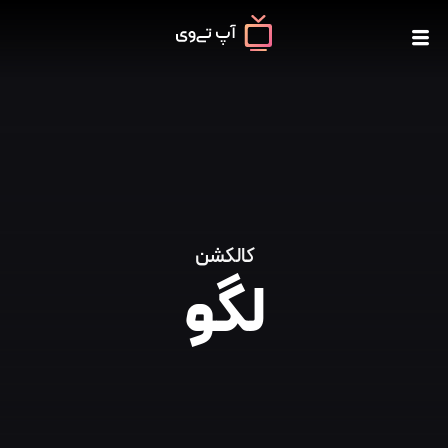
کالکشن
لگو