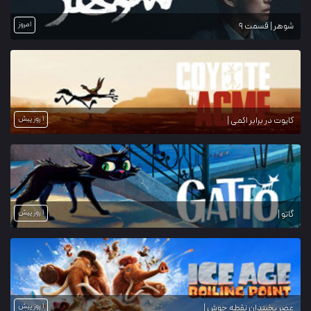
امروز
شوهر | قسمت 9
1 روز پیش
کایوت در برابر اکمی |
1 روز پیش
گاتو |
1 روز پیش
عصر یخبندان نقطه جوش |