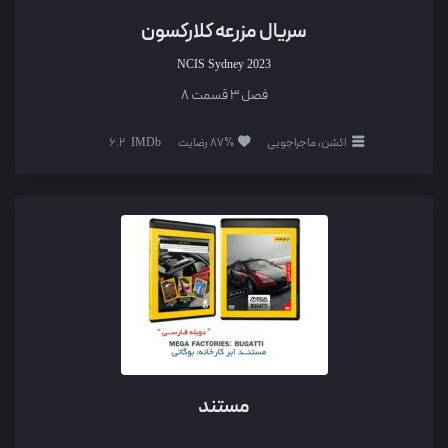
سریال مزرعه کلارکسون
NCIS Sydney
2023
فصل 3 قسمت 8
اکشن، ماجراجویی
87% رضایت
6.2
مستند