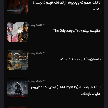
۷ نکته مهم که باید پیش از تماشای فیلم «ادیسه»
بدانید
3 هفته پیش
مقایسه فیلم Troy و The Odyssey
3 هفته پیش
داستان واقعی ادیسه چیست؟
3 هفته پیش
نقد فیلم ادیسه (The Odyssey) نولان؛ شاهکاری در
مقیاس ایمکس