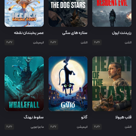
رزیدنت ایول
ستاره های سگی
عصر یخبندان نقطه
جوش
اکشن
2026
اکشن
2026
انیمیشن
2027
قلب هیولا
گاتو
سقوط نهنگ
اکشن
2026
انیمیشن
2027
ماجراجویی
2026