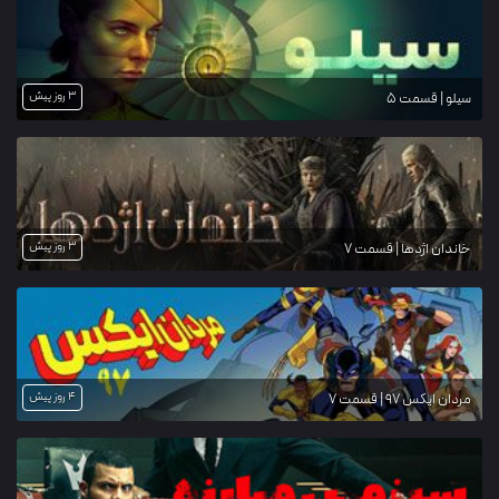
3 روز پیش
سیلو | قسمت 5
3 روز پیش
خاندان اژدها | قسمت 7
4 روز پیش
مردان ایکس ۹۷ | قسمت 7