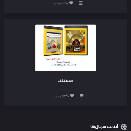
61% رضایت
مستند
56% رضایت
آپدیت سریال‌ها