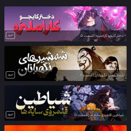
امروز
دختر کایجو کاراملیزه | قسمت 5
امروز
شمشیرهای نگهبانان | قسمت 8
امروز
شیاطین قلمروی سایه ها | قسمت 17