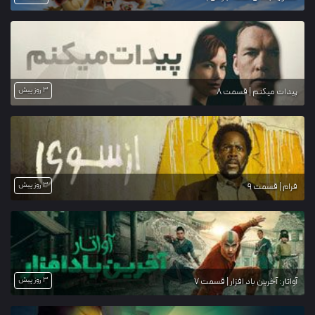
3 روز پیش
پیدات میکنم | قسمت 8
3 روز پیش
فرام | قسمت 9
3 روز پیش
آواتار: آخرین باد افزار | قسمت 7