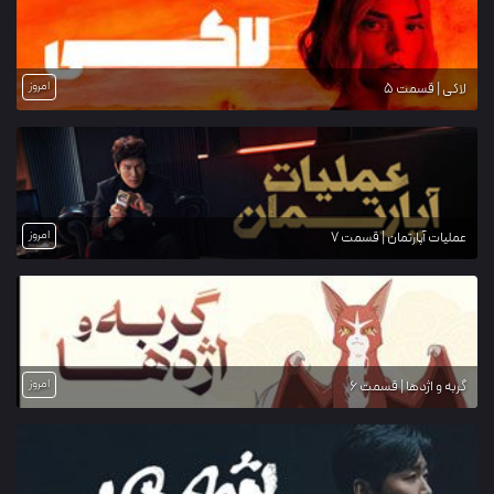
امروز
لاکی | قسمت 5
امروز
عملیات آپارتمان | قسمت 7
امروز
گربه و اژدها | قسمت 6