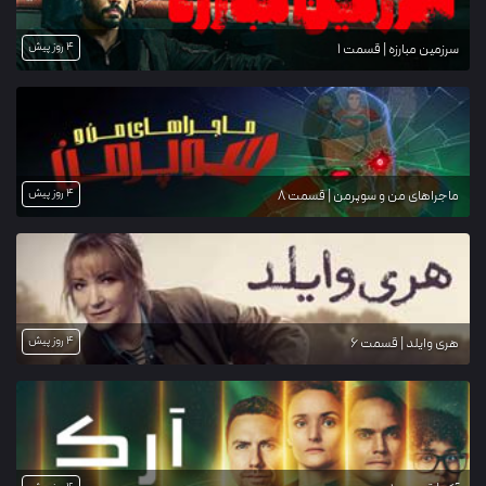
4 روز پیش
سرزمین مبارزه | قسمت 1
4 روز پیش
ماجراهای من و سوپرمن | قسمت 8
4 روز پیش
هری وایلد | قسمت 6