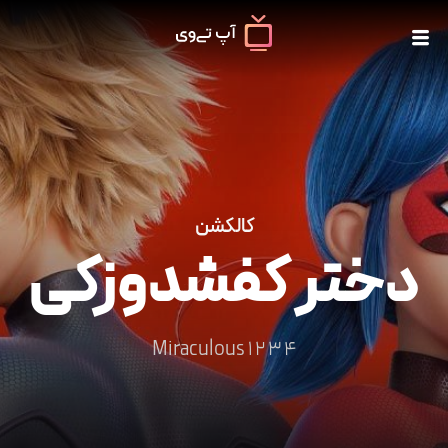
کالکشن
دختر کفشدوزکی
Miraculous 1 2 3 4