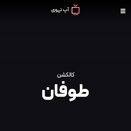
کالکشن
طوفان