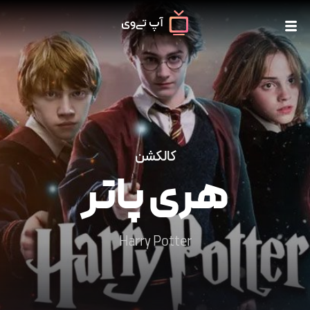
کالکشن
هری پاتر
Harry Potter