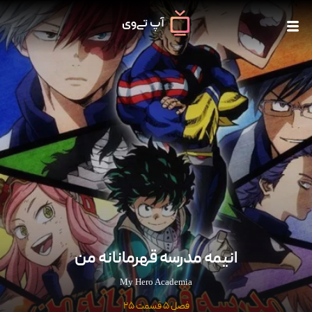
انیمه مدرسه قهرمانانه من
My Hero Academia
فصل 5 قسمت 25