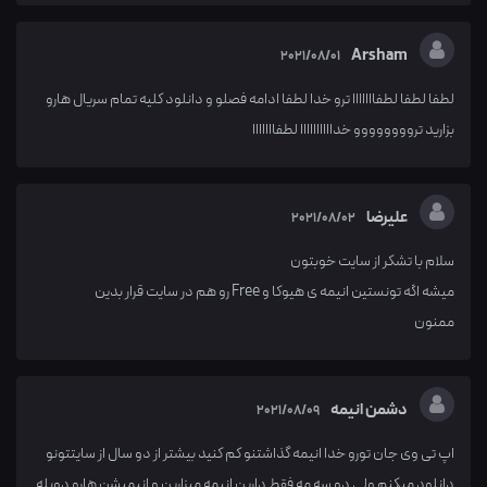
Arsham
2021/08/01
لطفا لطفا لطفااااااا ترو خدا لطفا ادامه فصلو و دانلود کلیه تمام سریال هارو
بزارید تروووووووو خداااااااااا لطفااااااا
علیرضا
2021/08/02
سلام با تشکر از سایت خوبتون
میشه اگه تونستین انیمه ی هیوکا و Free رو هم در سایت قرار بدین
ممنون
دشمن انیمه
2021/08/09
اپ تی وی جان تورو خدا انیمه گذاشتنو کم کنید بیشتر از دو سال از سایتتونو
دانلود میکنم ولی دو سه مه فقط دارین انیمه میزارین و انیمیشن هارو دوبله