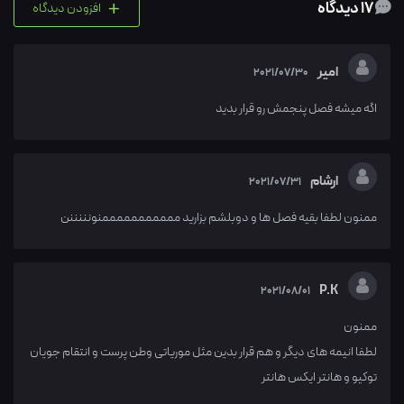
+
17 دیدگاه
افزودن دیدگاه
امیر
2021/07/30
اگه میشه فصل پنجمش رو قرار بدید
ارشام
2021/07/31
ممنون لطفا بقیه فصل ها و دوبلشم بزارید مممممممممممنونننننن
P.K
2021/08/01
ممنون
لطفا انیمه های دیگر و هم قرار بدین مثل موریاتی وطن پرست و انتقام جویان
توکیو و هانتر ایکس هانتر