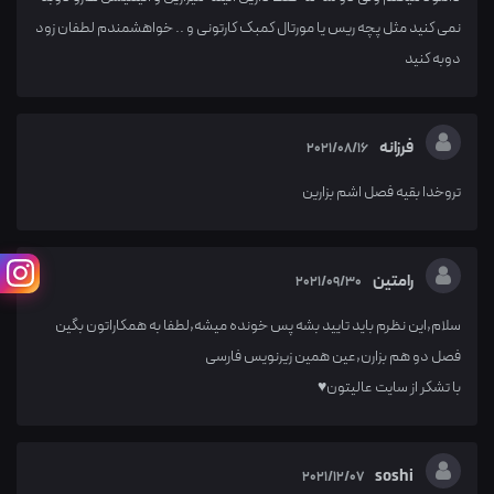
نمی کنید مثل پچه ریس یا مورتال کمبک کارتونی و .. خواهشمندم لطفان زود
دوبه کنید
فرزانه
2021/08/16
تروخدا بقیه فصل اشم بزارین
رامتین
2021/09/30
سلام,این نظرم باید تایید بشه پس خونده میشه,لطفا به همکاراتون بگین
فصل دو هم بزارن,عین همین زیرنویس فارسی
با تشکر از سایت عالیتون♥
soshi
2021/12/07