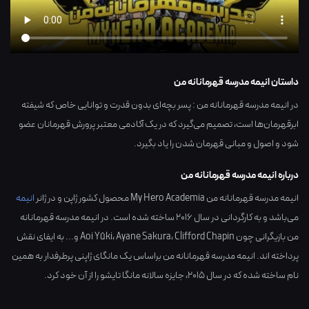
داستان انیمه مدرسه قهرمانانه من
در انیمه مدرسه قهرمانانه من : پسر بچه‌ای بدون قدرت و توانایی خاص که شیفته
ابرقهرمان‌ها است، تصمیم می‌گیرد که در یک آکادمی معتبر پرورش قهرمانان عضو
شود و اصول و مبانی قهرمان شدن را یاد بگیرد.
درباره انیمه مدرسه قهرمانانه من
انیمه مدرسه قهرمانانه من My Hero Academia محصول کشور
ژاپن
و در ژانر
انیمه
می‌باشد و به کارگردانی در سال
2016
ساخته شده است. در انیمه مدرسه قهرمانانه
من بازیگرانی چون
Clifford Chapin
،
Ayane Sakura
،
Aoi Yûki
و... به ایفای نقش
پرداخته اند. انیمه مدرسه قهرمانانه من براساس یک مانگای ژاپنی پرطرفدار به همین
نام ساخته شده که در سال ۲۰۱۵، جایزه سالانه مانگا تایشو را از آن خود کرد.