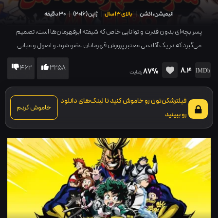
انیمیشن، اکشن
|
بالای 13 سال
|
ژاپن
(
2016
)
|
30 دقیقه
پسر بچه‌ای بدون قدرت و توانایی خاص که شیفته ابرقهرمان‌ها است، تصمیم
می‌گیرد که در یک آکادمی معتبر پرورش قهرمانان عضو شود و اصول و مبانی
قهرمان شدن را یاد بگیرد.
462
3258
8.4
87%
رضایت
فیلترشکن‌تون رو خاموش کنید تا لینک‌های دانلود
خاموش کردم
رو ببینید