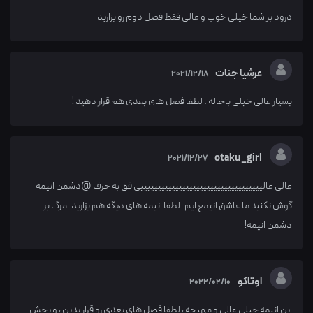
درود بر شما خیلی خوب و عالی فقط فصل دوم رو بزارید
عرشیا جنات
2021/12/18
بسیار عالی خیلی باحاله . لطفا فصل های بعدی هم قرار دهید !
otaku_girl
2021/12/27
عالی عالیییییییییییییییییییییییییییییییییییی فق به حرف @دشمن انیمه
گوش نکنید ما عاشق انیمع ایم. لطفا انیمه های دیگه هم بزارید. مرگ بر
دشمن انیمه!
اوتاکو
2022/02/10
این انیمه خیلی عالی و مهیجه ، لطفا فصل های بعدی رو قرار بدین ، و پخش