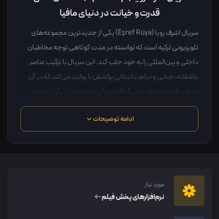
قدرت و خیانت در دنیای مافیا
سریال اشرف رویا (Eşref Rüya) یکی از جدیدترین مجموعه‌های
تلویزیونی ترکیه است که توانسته در مدت کوتاهی توجه مخاطبان
داخلی و بین‌المللی را به خود جلب کند. این سریال با ترکیب عناصر
عاشقانه، جنایی و درام، داستانی پرکشش را روایت می‌کند که در آن
عشق و قدرت در برابر یکدیگر قرار می‌گیرند. حضور بازیگران مطرح،
داستان پیچیده و فضاسازی حرفه‌ای باعث شده اشرف رویا به یکی از
ادامه توضیحات
پربحث‌ترین سریال‌های ترکی سال تبدیل شود.
در این مقاله به معرفی کامل سریال Eşref Rüya، خلاصه داستان،
بازیگران، نقاط قوت و دلایل محبوبیت آن می‌پردازیم.
مورد نیاز
نرم‌افزار‌های پخش فیلم