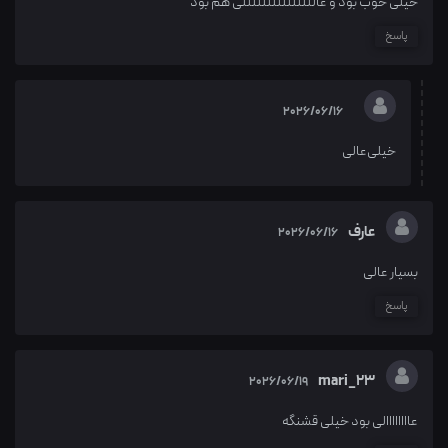
خیلی خوب بود و عالللللللللللللللی هم بود
پاسخ
2026/06/16
خیلی‌عالی
عارف
2026/06/16
بسیار عالی
پاسخ
mari_23
2026/06/19
عاااااااالی بود خیلی قشنگه