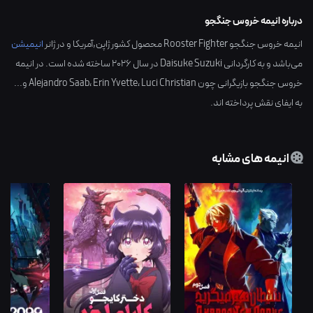
درباره انیمه خروس جنگجو
انیمه خروس جنگجو Rooster Fighter محصول کشور
ژاپن,آمریکا
و در ژانر
انیمیشن
می‌باشد و به کارگردانی
Daisuke Suzuki
در سال
2026
ساخته شده است. در انیمه
خروس جنگجو بازیگرانی چون
Luci Christian
،
Erin Yvette
،
Alejandro Saab
و...
به ایفای نقش پرداخته اند.
انیمه های مشابه