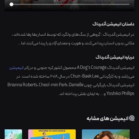
داستان انیمیشن آندرداگ
در انیمیشن آندرداگ : گروهی از سگ‌های ولگرد که توسط انسان‌ها رها شده‌اند ،
مکانی بدون انسان پیدا می‌کنند و هویت و معنای آزادی را پبدا می‌کنند اما...
درباره انیمیشن آندرداگ
انیمیشن آندرداگ A Dog's Courage محصول کشور
کره جنوبی
و در ژانر
انیمیشن
می‌باشد و به کارگردانی
Chun-Baek Lee
در سال
2018
ساخته شده است. در
انیمیشن آندرداگ بازیگرانی چون
Danielle
،
Cheol-min Park
،
Brianna Roberts
Yoshiko Phillips
و... به ایفای نقش پرداخته اند.
انیمیشن های مشابه