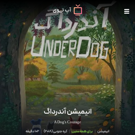
انیمیشن آندرداگ
A Dog's Courage
انیمیشن
|
برای همه سنین
|
کره جنوبی
(
2018
)
|
102 دقیقه