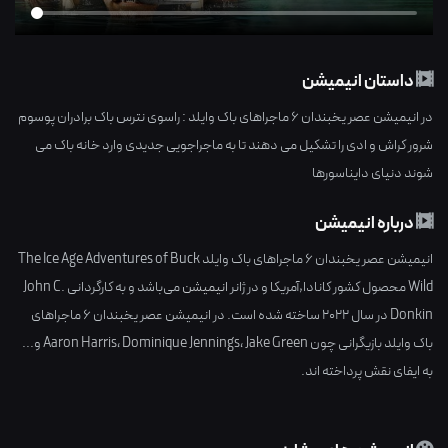
داستان انیمیشن
در انیمیشن عصر یخبندان 6 ماجراهای باک وایلد : راسوی نترس باک برادران پوسوم
شرور کراش و ادی را تشکیل می دهند تا به ماجراجویی جدیدی وارد خانه باک می
شوند دنیای دایناسورها
درباره انیمیشن
انیمیشن عصر یخبندان 6 ماجراهای باک وایلد The Ice Age Adventures of Buck
Wild محصول کشور
کانادا,آمریکا
و در ژانر
انیمیشن
می‌باشد و به کارگردانی
John C.
Donkin
در سال
2022
ساخته شده است. در انیمیشن عصر یخبندان 6 ماجراهای
باک وایلد بازیگرانی چون
Jake Green
،
Dominique Jennings
،
Aaron Harris
و...
به ایفای نقش پرداخته اند.