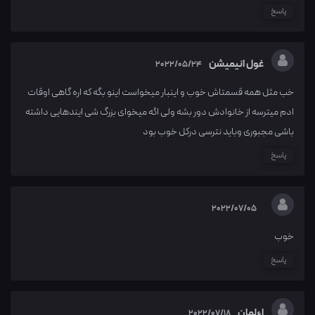
پاسخ
غول انیمیشن
2022/05/24
خب مثل همه قسمتاش خوب و اینبار میخواست اینو بگه که اره گاهی اوقات
ادم میترسه از خانوادش دور بشه ولی اگه میخوای بزرگ شی ایندهایی داشته
باشی مجبوری وباید نترسی درکل خوب بود
پاسخ
2022/07/05
خوب
پاسخ
اءلمان
2022/07/18