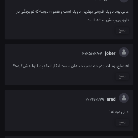
عالی بود دوبله فارسی بهترین دوبله است و همون دوبله که تو بچگی در
تلوزیون پخش میشد ااست
پاسخ
joker
2025/02/02
افتضاح بود اصلا در حد عصر یخبندان نیست انگار شبکه پویا تولیدش کرده!!
پاسخ
arad
2026/01/29
عالی دوبله 1
پاسخ