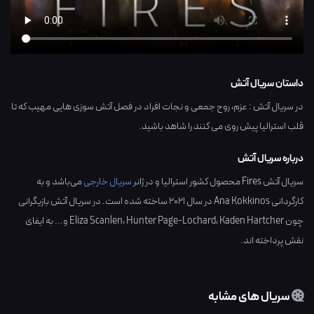
داستان سریال آتش
در سریال آتش : عزم، روح جمعی و نجات افراد در فصل آتش سوزی هایی مهیب که تا
قلب استرالیا پیش روی می کنند را شاهد باشید.
درباره سریال آتش
سریال آتش Fires محصول کشور
استرالیا
و در ژانر
سریال خارجی
می‌باشد و به
کارگردانی
Ana Kokkinos
در سال
2021
ساخته شده است. در سریال آتش بازیگرانی
چون
Kaden Hartcher
،
Hunter Page-Lochard
،
Eliza Scanlen
و... به ایفای
نقش پرداخته اند.
سریال های مشابه