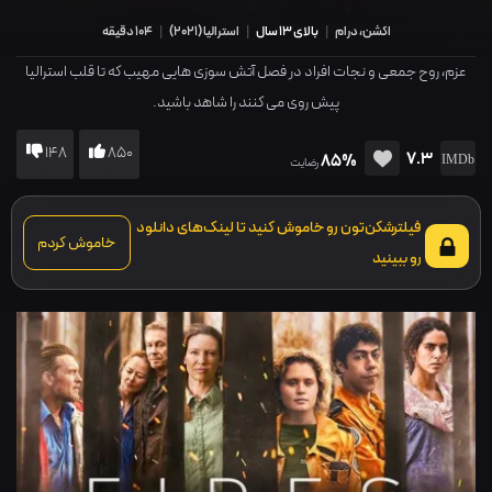
اکشن، درام
|
بالای 13 سال
|
استرالیا
(
2021
)
|
104 دقیقه
عزم، روح جمعی و نجات افراد در فصل آتش سوزی هایی مهیب که تا قلب استرالیا
پیش روی می کنند را شاهد باشید.
148
850
7.3
85%
رضایت
فیلترشکن‌تون رو خاموش کنید تا لینک‌های دانلود
خاموش کردم
رو ببینید