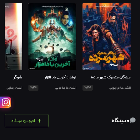
مردگان متحرک شهر مرده
آواتار: آخرین باد افزار
شوگر
اکشن,ماجراجویی
2023
اکشن,ماجراجویی
2024
اکشن,جنایی
+
0 دیدگاه
افزودن دیدگاه