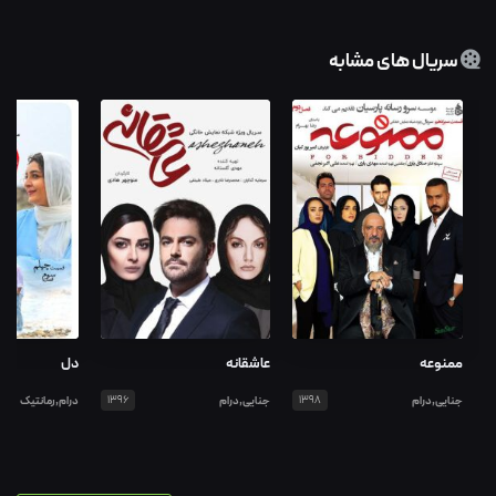
سریال های مشابه
عاشقانه
دل
ممنوعه
جنایی,درام
1396
درام,رمانتیک
جنایی,درام
1398