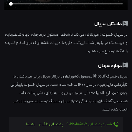
داستان سریال
در سریال خسوف : امیر تلاش می کند تا شخص مسئول در ماجرای اتهام کلاهبرداری
و خرید ملک در ترکیه را شناسایی کند. علیرضا جزییات نقشه ای که برای انتقام کشیده
را به آتیه توضیح می دهد و...
درباره سریال
سریال خسوف Khosuf محصول کشور
ایران
و در ژانر
سریال ایرانی
می‌باشد و به
کارگردانی
مازیار میری
در سال
1400
ساخته شده است. در سریال خسوف بازیگرانی
چون
امین تارخ
،
المیرا دهقانی
،
مینو شریفی
و... به ایفای نقش پرداخته اند.
همچنین، آهنگسازی و خوانندگی تیتراژ سریال خسوف توسط محسن چاووشی
انجام شده است.
شماره پشتیبانی 9022018555
پشتیبانی تلگرام
راهنما