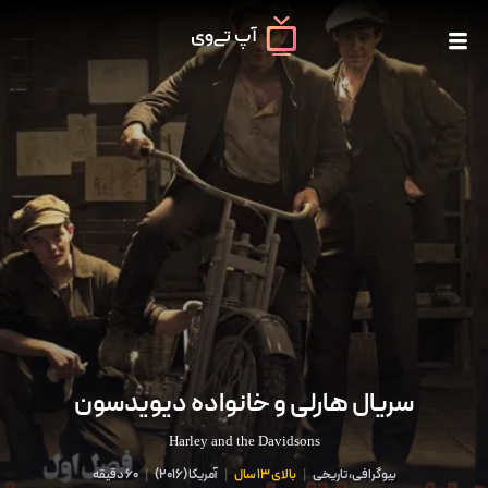
سریال هارلی و خانواده دیویدسون
Harley and the Davidsons
بیوگرافی، تاریخی
|
بالای 13 سال
|
آمریکا
(
2016
)
|
60 دقیقه