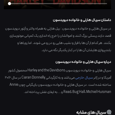
داستان سریال هارلی و خانواده دیویدسون
در سریال هارلی و خانواده دیویدسون : بیل هارلی به همراه والتر و آرتور دیویدسون
قصد دارند ریسکی بزرگ کنند و اموالشان را خرج راه اندازی یک کمپانی موتورسازی
بکنند. هر کدام از آن ها با فراز و نشیب هایی رو در رو می شوند. اما رویاها و
بلندپروازی هایشان آن ها را در کنار یکدیگر نگه می دارد.
درباره سریال هارلی و خانواده دیویدسون
سریال هارلی و خانواده دیویدسون Harley and the Davidsons محصول کشور
آمریکا
و در ژانر
سریال خارجی
می‌باشد و به کارگردانی
Ciaran Donnelly
در سال
2016
ساخته شده است. در سریال هارلی و خانواده دیویدسون بازیگرانی چون
Annie
Michiel Huisman
،
Bug Hall
،
Read
و... به ایفای نقش پرداخته اند.
سریال های مشابه