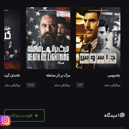
جاسوس
مرگ بر اثر صاعقه
خاندان گینس
بیوگرافی,درام
2019
بیوگرافی,درام
2025
بیوگرافی,درام
+
1 دیدگاه
افزودن دیدگاه