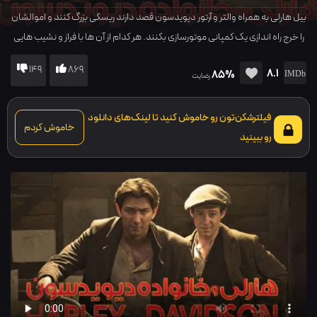
بیل هارلی به همراه والتر و آرتور دیویدسون قصد دارند ریسکی بزرگ کنند و اموالشان
را خرج راه اندازی یک کمپانی موتورسازی بکنند. هر کدام از آن ها با فراز و نشیب هایی
رو در رو می شوند. اما رویاها و بلندپروازی هایشان آن ها را در کنار یکدیگر نگه می
149
869
8.1
85%
دارد.
رضایت
فیلترشکن‌تون رو خاموش کنید تا لینک‌های دانلود
خاموش کردم
رو ببینید