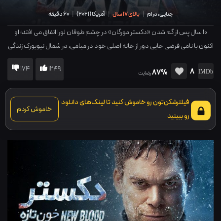
جنایی، درام
|
بالای 17 سال
|
آمریکا
(
2021
)
|
60 دقیقه
10 سال پس از گم شدن «دکستر مورگان» در چشم طوفان لورا اتفاق می افتد؛ او
اکنون با نامی فرضی جایی دور از خانه اصلی خود در میامی، در شمال نیویورک زندگی
می کند...
174
1249
8
87%
رضایت
فیلترشکن‌تون رو خاموش کنید تا لینک‌های دانلود
خاموش کردم
رو ببینید