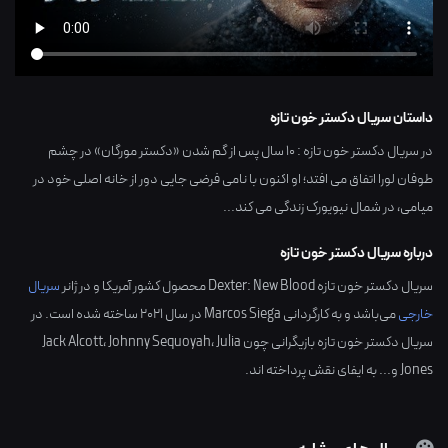
داستان سریال دکستر خون تازه
در سریال دکستر خون تازه : 10 سال پس از گم شدن «دکستر مورگان» در چشم
طوفان لورا اتفاق می افتد؛ او اکنون با نامی فرضی جایی دور از خانه اصلی خود در
میامی، در شمال نیویورک زندگی می کند...
درباره سریال دکستر خون تازه
سریال دکستر خون تازه Dexter: New Blood محصول کشور
آمریکا
و در ژانر
سریال
خارجی
می‌باشد و به کارگردانی
Marcos Siega
در سال
2021
ساخته شده است. در
سریال دکستر خون تازه بازیگرانی چون
Julia
،
Johnny Sequoyah
،
Jack Alcott
Jones
و... به ایفای نقش پرداخته اند.