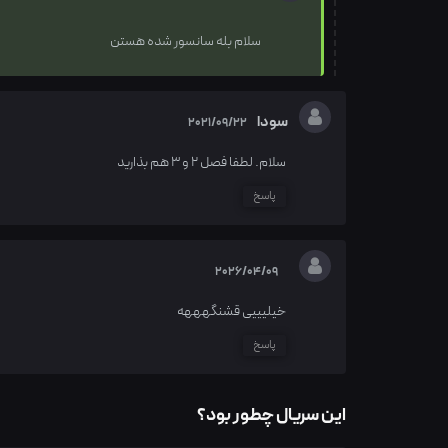
سلام بله سانسور شده هستن
سودا
2021/09/22
سلام. لطفا فصل 2 و 3 هم بذارید
پاسخ
2026/04/09
خیلیییی قشنگهههه
پاسخ
این سریال چطور بود؟