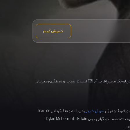
خاموش کردم
در سریال اف بی آی تحت تعقیب : داستان این سریال آمریکایی درباره یک مامور اف بی آی FBI است که ردیابی و دستگیری مجرمان
آمریکا
و در ژانر
سریال خارجی
می‌باشد و به کارگردانی
Jean de
 تحت تعقیب بازیگرانی چون
Edwin
،
Dylan McDermott
ند.