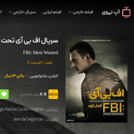
فیلم خارجی
فیلم ایرانی
سریال خارجی
ا
سریال اف بی آی تحت 
FBI: Most Wanted
فصل 2 قسمت 11
اکشن، ماجراجویی
|
بالای 13 سال
|
6.9
از 13105 رای
از 10
بازیگران :
Keisha Castle-Hughes
،
ge
کارگردان:
Jean de Segonzac