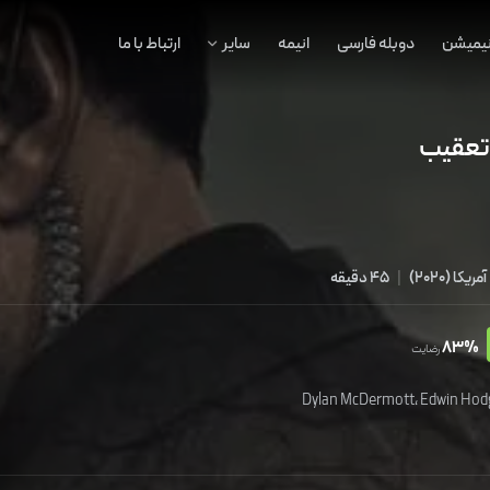
نیمیشن
دوبله فارسی
انیمه
سایر
ارتباط با ما
تعقیب
آمریکا
(
2020
)
|
45 دقیقه
83%
رضایت
Dylan McDermott
،
Edwin Hod