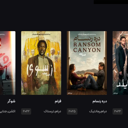
دره رنسام
فرام
شوگر
درام,رمانتیک
درام,ترسناک
اکشن,جنایی
2022
2025
2022