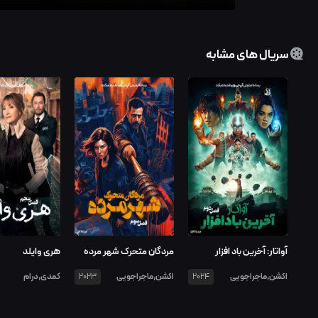
سریال های مشابه
آواتار: آخرین باد افزار
مردگان متحرک شهر مرده
هری وایلد
اکشن,ماجراجویی
اکشن,ماجراجویی
کمدی,درام
2023
2024