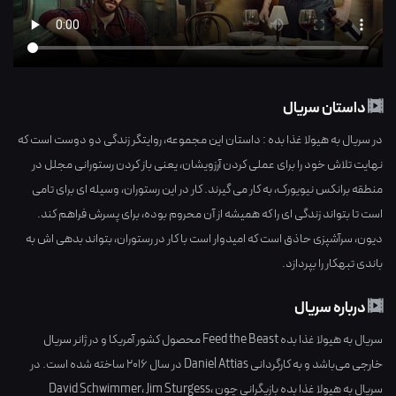
داستان سریال
در سریال به هیولا غذا بده : داستان این مجموعه، روایتگر زندگی دو دوست است که
نهایت تلاش خود را برای عملی کردن آرزویشان، یعنی باز کردن رستورانی مجلل در
منطقه برانکس نیویورک، به کار می گیرند. کار در این رستوران، وسیله ای برای تامی
است تا بتواند زندگی ای را که همیشه از آن محروم بوده، برای پسرش فراهم کند.
دیون، سرآشپزی حاذق است که امیدوار است با کار در رستوران، بتواند بدهی اش به
باندی تبهکار را بپردازد.
درباره سریال
سریال به هیولا غذا بده Feed the Beast محصول کشور
آمریکا
و در ژانر
سریال
خارجی
می‌باشد و به کارگردانی
Daniel Attias
در سال
2016
ساخته شده است. در
سریال به هیولا غذا بده بازیگرانی چون
،
Jim Sturgess
،
David Schwimmer