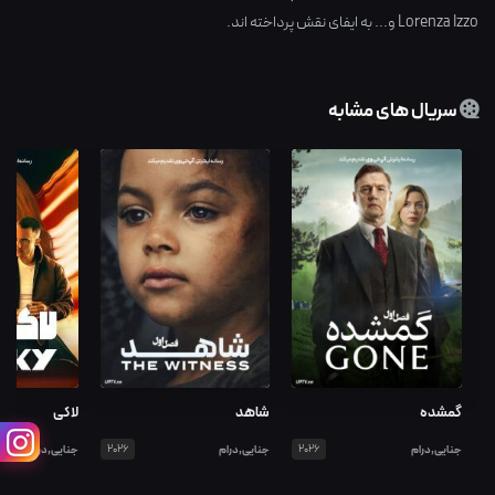
Lorenza Izzo
و... به ایفای نقش پرداخته اند.
سریال های مشابه
گمشده
شاهد
لاکی
جنایی,درام
2026
جنایی,درام
2026
جنایی,درام