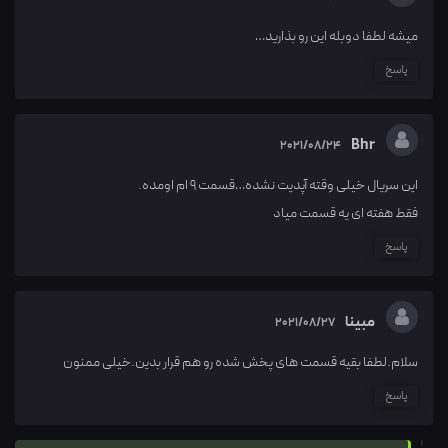
میشه لطفا دوبله این رو بذارید…
پاسخ
Bhr
2021/08/24
این سریال خیلی وقته آپدیت نشده…قسمت ۹ ام اومده.
فقط هفته ای یه قسمت میاد
پاسخ
مبینا
2021/08/27
سلام.لطفا بقیه قسمت های پخش شده رو هم قرار بدین.خیلی ممنون
پاسخ