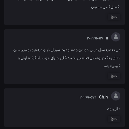
تکمیل کنین.ممنون
پاسخ
a
2022/10/17
من بعد یه سال درس خوندن و ممنوعیت سریال ، اینو دیدم و بهترییینننن
اتفاق زندگیم بود، این فیلم بی نظیره ، کلی چیزای خوب یاد گرفتم ازش و
قهقهه زدم
پاسخ
Gh.h
2024/06/11
عالی بود
پاسخ