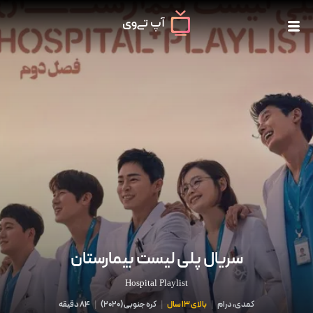
سریال پلی لیست بیمارستان
Hospital Playlist
کمدی، درام
|
بالای 13 سال
|
کره جنوبی
(
2020
)
|
84 دقیقه