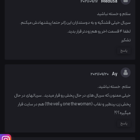
Medusa
2021/09/17
سلام و خسته نباشید
سریال خیلی قشنگیه و به دوستداران این ژانر حتما پیشنهادش میکنم.
لطفا ۴ قسمت اخر رو هم زودتر قرار بدید.
تشکرر
پاسخ
Ay
2021/09/20
سلام. خسته نباشید.
خیلی ممنون که سریال های در حال پخش رو قرار میدید..سریالهای در حال
پخش زن بینظیر و نقاب (one the woman و the veil) هم در سایت قرار
میگیره؟؟!
پاسخ