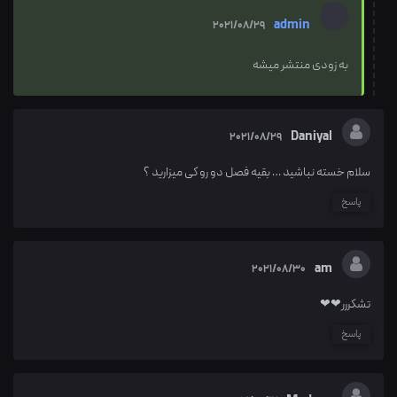
admin
2021/08/29
به زودی منتشر میشه
Daniyal
2021/08/29
سلام خسته نباشید … بقیه فصل دو رو کی میزارید ؟
پاسخ
am
2021/08/30
تشکررر❤❤
پاسخ