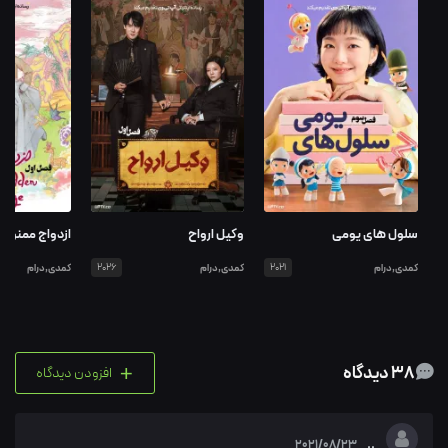
سلول های یومی
وکیل ارواح
ازدواج ممنوع
کمدی,درام
2021
کمدی,درام
2026
کمدی,درام
+
38 دیدگاه
افزودن دیدگاه
..
2021/08/23