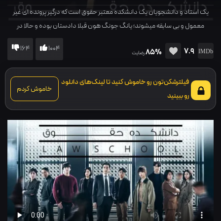
یک استاد و دانشجویان یک دانشکده معتبر حقوق است که درگیر پرونده ای غیر
معمول و بی سابقه میشوند؛ یانگ جونگ هون قبلا دادستان بوده و حالا در
دانشگاه تدریس میکند. به دلیل رک بودن و زبان تند و تیزی که دارد ، در بین
164
1004
7.9
85%
دانشجویان محبوب نمیباشد. پروفسور کیم یون سوک تنها کسی است که میتواند
رضایت
به راحتی با او صحبت کند و ...
فیلترشکن‌تون رو خاموش کنید تا لینک‌های دانلود
خاموش کردم
رو ببینید