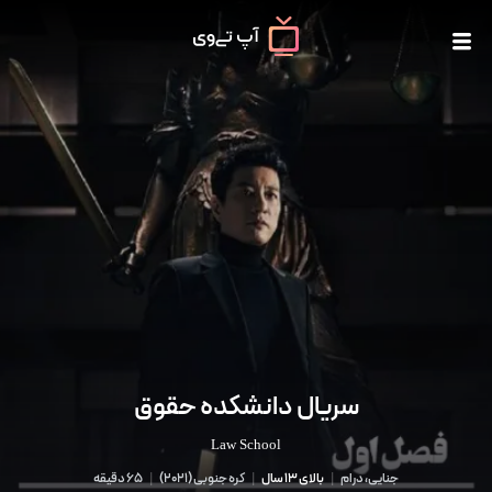
سریال دانشکده حقوق
Law School
جنایی، درام
|
بالای 13 سال
|
کره جنوبی
(
2021
)
|
65 دقیقه