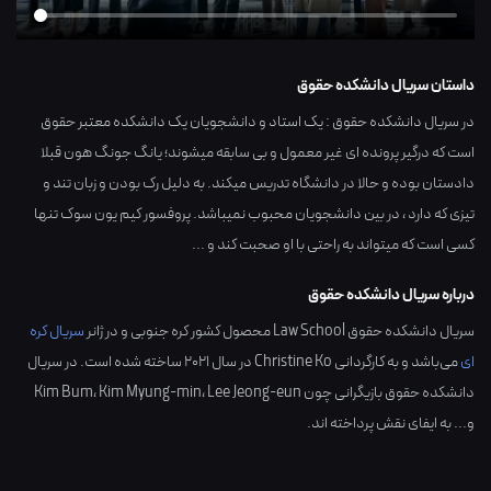
داستان سریال دانشکده حقوق
در سریال دانشکده حقوق : یک استاد و دانشجویان یک دانشکده معتبر حقوق
است که درگیر پرونده ای غیر معمول و بی سابقه میشوند؛ یانگ جونگ هون قبلا
دادستان بوده و حالا در دانشگاه تدریس میکند. به دلیل رک بودن و زبان تند و
تیزی که دارد ، در بین دانشجویان محبوب نمیباشد. پروفسور کیم یون سوک تنها
کسی است که میتواند به راحتی با او صحبت کند و ...
درباره سریال دانشکده حقوق
سریال دانشکده حقوق Law School محصول کشور
کره جنوبی
و در ژانر
سریال کره
ای
می‌باشد و به کارگردانی
Christine Ko
در سال
2021
ساخته شده است. در سریال
دانشکده حقوق بازیگرانی چون
Lee Jeong-eun
،
Kim Myung-min
،
Kim Bum
و... به ایفای نقش پرداخته اند.