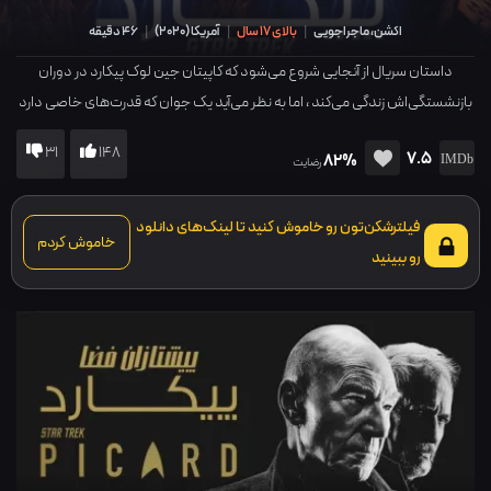
اکشن، ماجراجویی
|
بالای 17 سال
|
آمریکا
(
2020
)
|
46 دقیقه
داستان سریال از آنجایی شروع می‌شود که کاپیتان جین لوک پیکارد در دوران
بازنشستگی‌اش زندگی می‌کند ، اما به نظر می‌آید یک جوان که قدرت‌های خاصی دارد
برای کهکشان ایجاد خطر می‌کند ، اکنون پیکار باید وارد عرصه شود و…
31
148
7.5
82%
رضایت
فیلترشکن‌تون رو خاموش کنید تا لینک‌های دانلود
خاموش کردم
رو ببینید