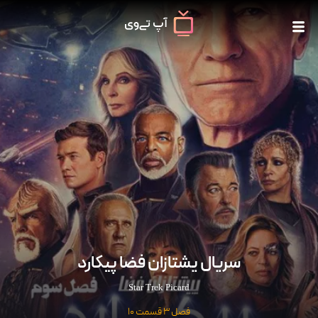
سریال یشتازان فضا پیکارد
Star Trek Picard
فصل 3 قسمت 10