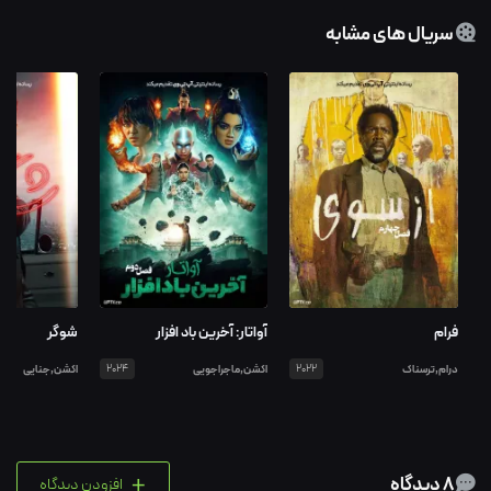
سریال های مشابه
فرام
آواتار: آخرین باد افزار
شوگر
درام,ترسناک
2022
اکشن,ماجراجویی
2024
اکشن,جنایی
+
8 دیدگاه
افزودن دیدگاه