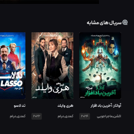
سریال های مشابه
آواتار: آخرین باد افزار
هری وایلد
تد لاسو
اکشن,ماجراجویی
کمدی,درام
کمدی,درام
2022
2024