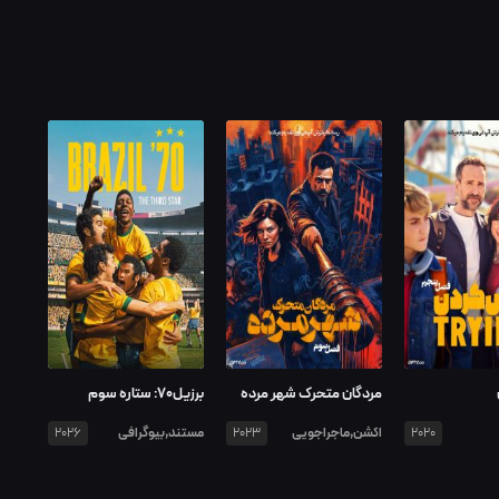
مردگان متحرک شهر مرده
برزیل70: ستاره سوم
اکشن,ماجراجویی
مستند,بیوگرافی
2026
2023
2020