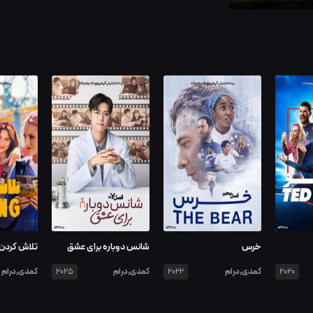
خرس
شانس دوباره برای عشق
تلاش کردن
کمدی,درام
کمدی,درام
کمدی,درام
2025
2022
2020