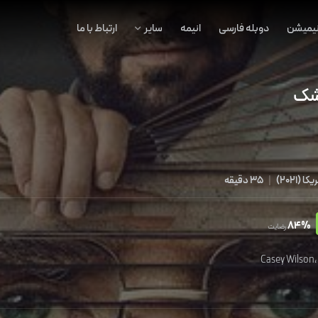
نیمیشن
دوبله فارسی
انیمه
سایر
ارتباط با ما
زشک
ریکا
(
2021
)
|
35 دقیقه
84%
رضایت
Casey Wilson