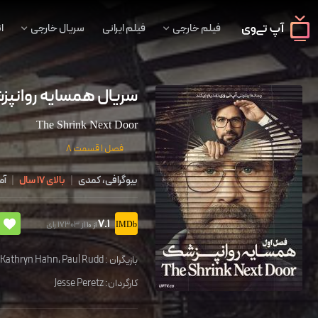
فیلم خارجی
فیلم ایرانی
سریال خارجی
ا
سریال همسایه روانپ
The Shrink Next Door
فصل 1 قسمت 8
بیوگرافی، کمدی
|
بالای 17 سال
|
آم
7.1
از 17303 رای
از 10
بازیگران :
Paul Rudd
،
Kathryn Hahn
،
کارگردان:
Jesse Peretz