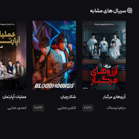
سریال های مشابه
آرزوهای مرگبار
شکارچیان
عملیات آپارتمان
درام,ترسناک
اکشن,جنایی
کمدی,جنایی
2023
2026