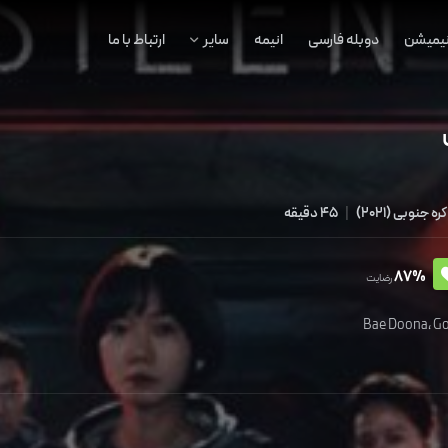
نیمیشن
دوبله فارسی
انیمه
سایر
ارتباط با ما
کره جنوبی
(
2021
)
|
45 دقیقه
87%
رضایت
Bae Doona
،
Go