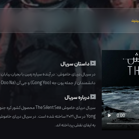
ینید
داستان سریال
در سریال دریای خاموش : در آینده سیاره زمین با بحران بیابان 
دانشمندان از جمله یون جه (Gong Yoo) و جی آن (Bae Doo Na) برای انجام یک ماموریت به ماه سفر میکنند…
درباره سریال
سریال دریای خاموش The Silent Sea محصول کشور
کره جنو
Yong
در سال
2021
ساخته شده است. در سریال دریای خاموش 
به ایفای نقش پرداخته اند.