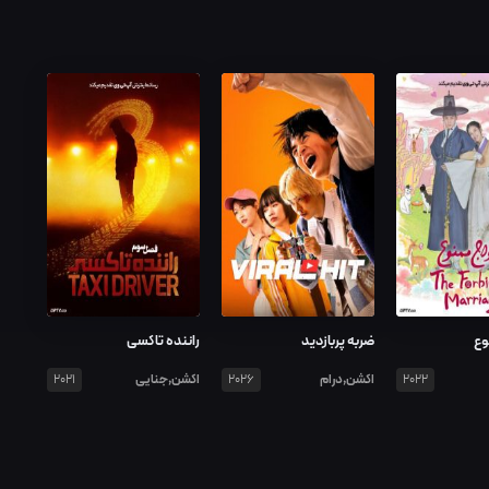
وع
ضربه پربازدید
راننده تاکسی
اکشن,درام
اکشن,جنایی
2021
2026
2022