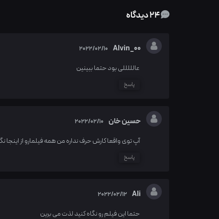
24 دیدگاه
Alvin_00
2022/02/10
عالللللی بود حتما ببینین
پاسخ
حسین خان
2022/02/10
آپ توی واقعا کارش حرف نداره من همه فیلمارو از اینجا نگ
پاسخ
Ali
2022/02/12
حتما این فیلم رو نگاه کنید لذت می برین