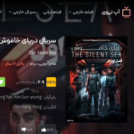
فیلم خارجی
فیلم ایرانی
سریال خارجی
ا
سریال دریای خاموش
The Silent Sea
ماجراجویی، درام
|
بالای 17 سال
|
';
6.9
از 28289 رای
از 10
بازیگران :
Kim Sun-young
،
ng Yoo
کارگردان:
Choi Hang-Yong
164
1169