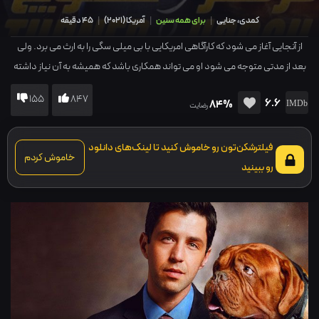
کمدی، جنایی
|
برای همه سنین
|
آمریکا
(
2021
)
|
45 دقیقه
از آنجایی آغاز می شود که کارآگاهی امریکایی با بی میلی سگی را به ارث می برد. ولی
بعد از مدتی متوجه می شود او می تواند همکاری باشد که همیشه به آن نیاز داشته
است.
155
847
6.6
84%
رضایت
فیلترشکن‌تون رو خاموش کنید تا لینک‌های دانلود
خاموش کردم
رو ببینید