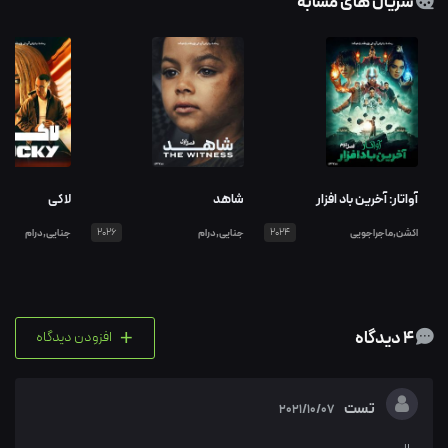
سریال های مشابه
آواتار: آخرین باد افزار
شاهد
لاکی
اکشن,ماجراجویی
2024
جنایی,درام
2026
جنایی,درام
+
4 دیدگاه
افزودن دیدگاه
تست
2021/10/07