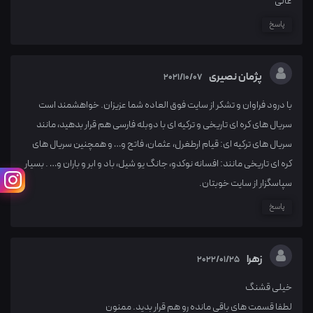
عالی
پاسخ
پژمان نصیری
2021/10/07
با درود فراوان و تشکر از سایت فوق العاده شما عزیزان. خواهشمند است
سریال های کره ای تاریخی و ترکیه ای با دوبله فارسی هم قرار بدهید، مانند
سریال های ترکیه ای: قیام ارطغرل، عثمان، فاتح و… و همچنین سریال های
کره ای تاریخی مانند: افسانه نوکدو، جانگ یو شیل، باد و ابر و باران و… . بسیار
سپاسگزار از سایت خوبتان.
پاسخ
زهرا
2022/01/25
خیلی قشنگ
لطفا قسمت های باقی مانده رو هم قرار بدید. ممنون