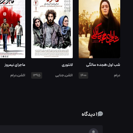
شب اول هجده سالگی
لانتوری
ماجرای نیمروز
درام
اکشن,جنایی
اکشن,درام
1395
1400
1 دیدگاه