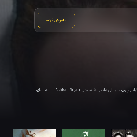
خاموش کردم
گرانی چون
امیرعلی دانایی
،
آنا نعمتی
،
Ashkan Nejati
و... به ایفای