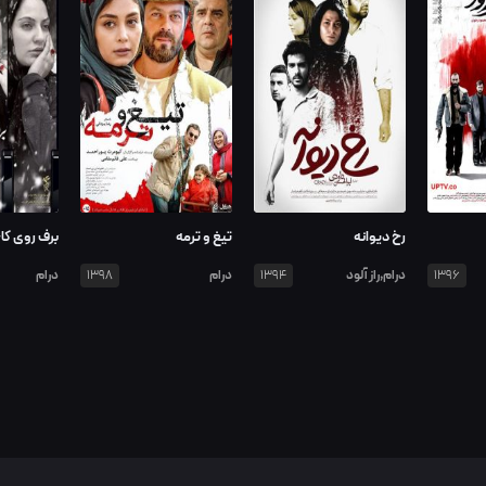
رخ دیوانه
تیغ و ترمه
برف روی کا
درام,راز آلود
درام
درام
1398
1394
1396