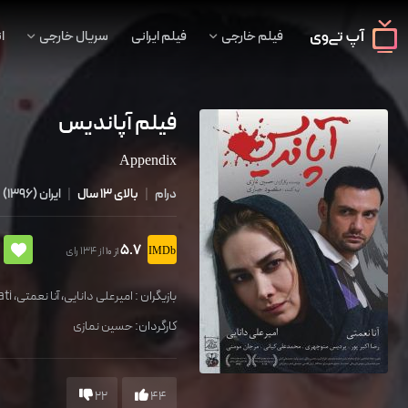
فیلم خارجی
فیلم ایرانی
سریال خارجی
ا
فیلم آپاندیس
Appendix
درام
|
بالای 13 سال
|
ایران
(
1396
)
5.7
از 134 رای
از 10
بازیگران :
امیرعلی دانایی
،
آنا نعمتی
،
ati
کارگردان:
حسین نمازی
22
44