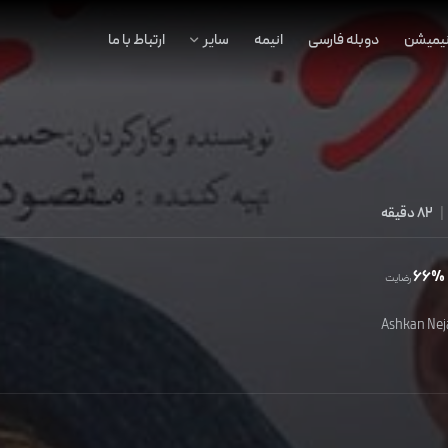
نیمیشن
دوبله فارسی
انیمه
سایر
ارتباط با ما
|
82 دقیقه
66%
رضایت
Ashkan Nej