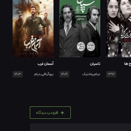
ج ها
تاسیان
آسمان غرب
درام,رمانتیک
بیوگرافی,درام
1403
1404
1392
+
افزودن دیدگاه