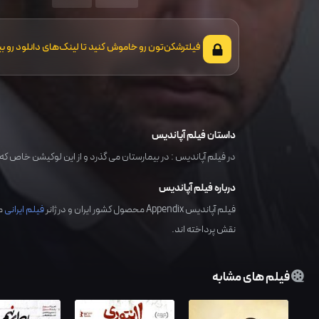
فیلترشکن‌تون رو خاموش کنید تا لینک‌های دانلود رو بب
داستان فیلم آپاندیس
در فیلم آپاندیس : در بیمارستان می گذرد و از این لوکیشن خاص که 
درباره فیلم آپاندیس
فیلم آپاندیس Appendix محصول کشور
ایران
و در ژانر
فیلم ایرانی
می
نقش پرداخته اند.
فیلم های مشابه