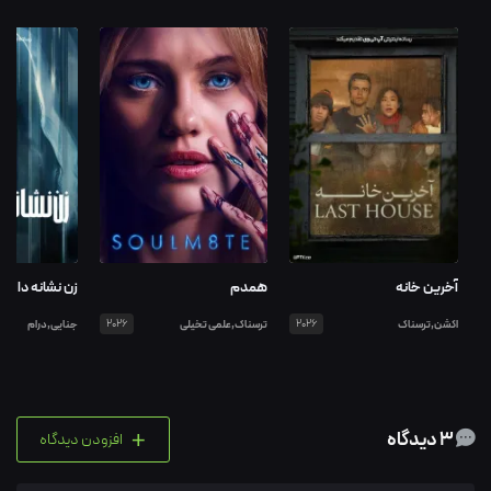
آخرین خانه
همدم
زن نشانه دار
اکشن,ترسناک
2026
ترسناک,علمی تخیلی
2026
جنایی,درام
+
3 دیدگاه
افزودن دیدگاه