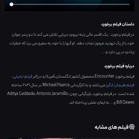
داستان فیلم برخورد
در فیلم برخورد : یک افسر عالی رتبه نیروی دریایی تلاش می کند تا دو پسر جوان
خود را از یک تهدید مرموز نجات دهد. او آنها را با خود به سفری می برد که خطرات
زیادی در پی دارد و...
درباره فیلم برخورد
فیلم برخورد Encounter محصول کشور
انگلستان,آمریکا
و در ژانر
فیلم تخیلی
,
فیلم هیجان انگیز
می‌باشد و به کارگردانی
Michael Pearce
در سال
2021
ساخته
شده است. در فیلم برخورد بازیگرانی چون
،
Antonio Jaramillo
،
Aditya Geddada
Bill Dawes
و... به ایفای نقش پرداخته اند.
فیلم های مشابه