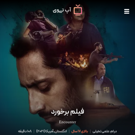
فیلم برخورد
Encounter
درام، علمی تخیلی
|
بالای 17 سال
|
انگلستان,آمریکا
(
2021
)
|
108 دقیقه