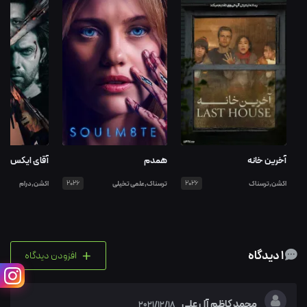
آخرین خانه
همدم
آقای ایکس
اکشن,ترسناک
2026
ترسناک,علمی تخیلی
2026
اکشن,درام
+
1 دیدگاه
افزودن دیدگاه
محمد کاظم آل علی
2021/12/18