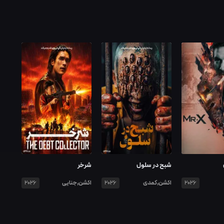
شبح در سلول
شرخر
اکشن,کمدی
اکشن,جنایی
2026
2026
2026