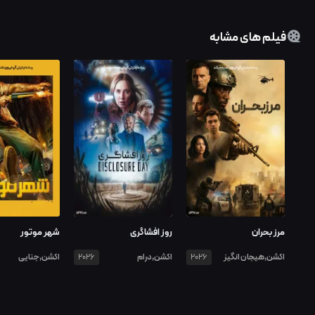
فیلم های مشابه
مرز بحران
روز افشاگری
شهر موتور
اکشن,هیجان انگیز
اکشن,درام
اکشن,جنایی
2026
2026