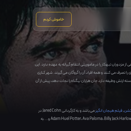
خاموش کردم
مزدوران تبهکار را در ماموریتی انتقام گیرانه به عهده دارد. این
ا تصرف می کنند و همه افراد آن را گروگان می گیرند. شهر کناری
ته ارتش وظیفه دارد جان هزاران بیگناه را نجات دهد، پیش از آن
کشن
,
فیلم هیجان انگیز
می‌باشد و به کارگردانی
Jared Cohn
در
Billy Jack Harlo
،
Ava Paloma
،
Adam Huel Potter
و... به