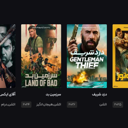
دزد شریف
سرزمین بد
آقای ایکس
اکشن
اکشن,هیجان انگیز
اکشن,درام
2024
2026
2025