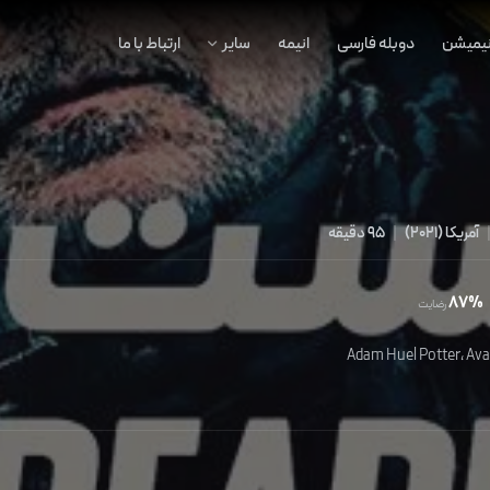
نیمیشن
دوبله فارسی
انیمه
سایر
ارتباط با ما
آمریکا
(
2021
)
|
95 دقیقه
87%
رضایت
Adam Huel Potter
،
Ava