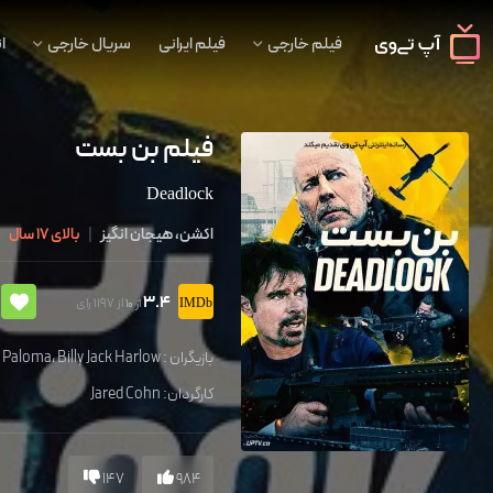
فیلم خارجی
فیلم ایرانی
سریال خارجی
ا
فیلم بن بست
Deadlock
اکشن، هیجان انگیز
|
بالای 17 سال
|
3.4
از 1197 رای
از 10
بازیگران :
Billy Jack Harlow
،
 Paloma
کارگردان:
Jared Cohn
147
984