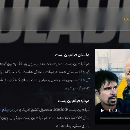
ینید
داستان فیلم بن بست
در فیلم بن بست : مجرم تحت تعقیب، رون ویتلاک رهبری گروهی از 
گروه که مطمئن هستند دولت علیه آن هاست، یک نیروگاه انرژی ر
آن ها در معرض خطر سیل و خرابی است و حالا یک تکاور بازنشس
که دیگر دیر شود.
درباره فیلم بن بست
فیلم بن بست Deadlock محصول کشور
آمریکا
و در ژانر
فیلم ا
سال
2021
ساخته شده است. در فیلم بن بست بازیگرانی چون
w
ایفای نقش پرداخته اند.