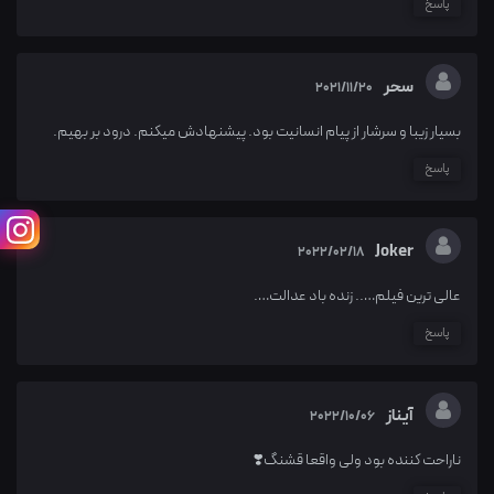
پاسخ
سحر
2021/11/20
بسیار زیبا و سرشار از پیام انسانیت بود. پیشنهادش میکنم. درود بر بهیم.
پاسخ
Joker
2022/02/18
عالی ترین فیلم….. زنده باد عدالت….
پاسخ
آیناز
2022/10/06
ناراحت کننده بود ولی واقعا قشنگ❣️