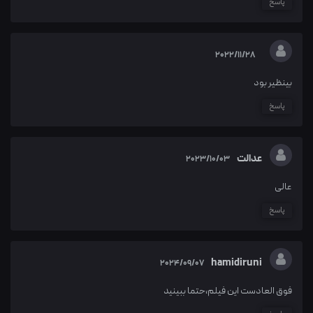
پاسخ
2022/11/28
بينظير بود
پاسخ
عدالت
2023/10/03
عالی
پاسخ
hamidiruni
2024/09/07
فوق العادست این فیلم،حتما ببینید