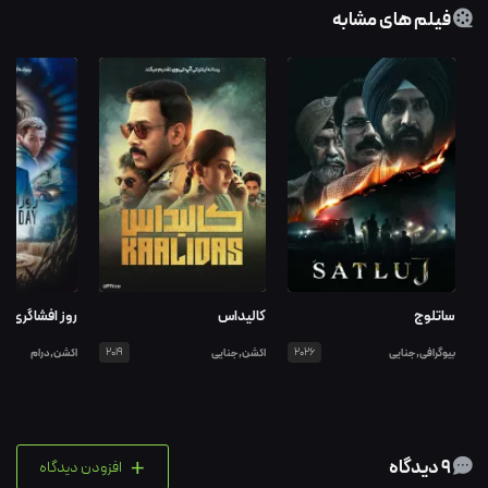
فیلم های مشابه
ساتلوج
کالیداس
روز افشاگری
بیوگرافی,جنایی
2026
اکشن,جنایی
2019
اکشن,درام
+
9 دیدگاه
افزودن دیدگاه