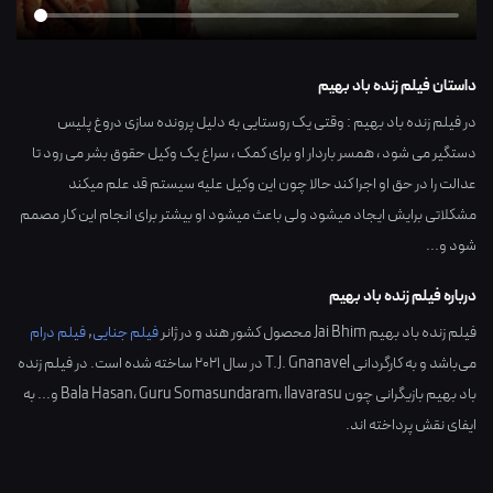
داستان فیلم زنده باد بهیم
در فیلم زنده باد بهیم : وقتی یک روستایی به دلیل پرونده سازی دروغ پلیس
دستگیر می شود ، همسر باردار او برای کمک ، سراغ یک وکیل حقوق بشر می رود تا
عدالت را در حق او اجرا کند حالا چون این وکیل علیه سیستم قد علم میکند
مشکلاتی برایش ایجاد میشود ولی باعث میشود او بیشتر برای انجام این کار مصمم
شود و...
درباره فیلم زنده باد بهیم
فیلم زنده باد بهیم Jai Bhim محصول کشور
هند
و در ژانر
فیلم جنایی
,
فیلم درام
می‌باشد و به کارگردانی
T.J. Gnanavel
در سال
2021
ساخته شده است. در فیلم زنده
باد بهیم بازیگرانی چون
Ilavarasu
،
Guru Somasundaram
،
Bala Hasan
و... به
ایفای نقش پرداخته اند.