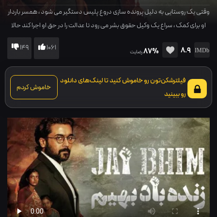
وقتی یک روستایی به دلیل پرونده سازی دروغ پلیس دستگیر می شود ، همسر باردار
او برای کمک ، سراغ یک وکیل حقوق بشر می رود تا عدالت را در حق او اجرا کند حالا
چون این وکیل علیه سیستم قد علم میکند مشکلاتی برایش ایجاد میشود ولی
149
1061
8.9
87%
باعث میشود او بیشتر برای انجام این کار مصمم شود و...
رضایت
فیلترشکن‌تون رو خاموش کنید تا لینک‌های دانلود
خاموش کردم
رو ببینید