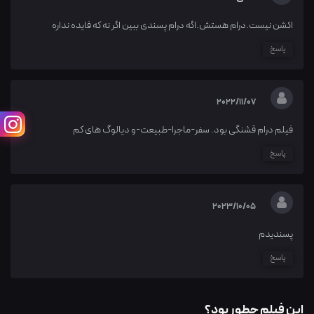
اکشن نیست.درام هستش.اگه درام پسندی ببین اگر نه که فایده نداره
پاسخ
2022/11/07
فیلم درام قشنگی بود. سفر-ماجرا-طبیعت-و دیالوگ های کم
پاسخ
2023/10/05
پسندیدم
پاسخ
این فیلم چطور بود؟