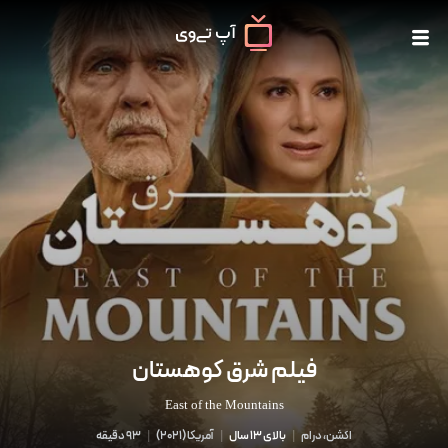
فیلم شرق کوهستان
East of the Mountains
اکشن، درام
|
بالای 13 سال
|
آمریکا
(
2021
)
|
93 دقیقه