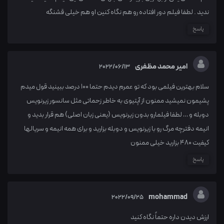
ندید . لطفا فیلم دور افتاده رو هم نگاه کنین او هم خیلی قشنگه
پاسخ
امیر محمد مظفری
2022/06/13
سلام بهترین فیلمی بود که تو عمرم دیدم حتما ۱۰۰ درصد ببینید قول میدم
پشیمون نمیشید ممنون از آپتیوی به خاطر زحماتی مثل سانسور زیرنویس
دوبله و … لطفا فیلمارو بدون زیرنویس (یعنی زبان اصلی) هم قرار بدید و
انیمه دفترچه مرگ رو با زیرنویس و دوبله بزارید و برای همه انیمه و سریالها
کیفیت ۴۸۰ بزارید خیلی ممنون
پاسخ
mohammad
2022/09/25
ارزش دیدن داره حتماً نگاه کنید