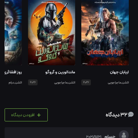
اربابان جهان
ماندالورین و گروگو
روز افشاگری
اکشن,ماجراجویی
2026
اکشن,ماجراجویی
2026
اکشن,درام
+
32 دیدگاه
افزودن دیدگاه
حسام
2021/11/21