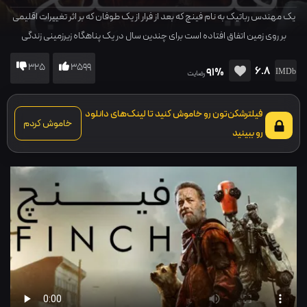
یک مهندس رباتیک به نام فینچ که بعد از فرار از یک طوفان که بر اثر تغییرات اقلیمی
بر روی زمین اتفاق افتاده است برای چندین سال در یک پناهگاه زیرزمینی زندگی
میکند، برای مراقبت از سگش اقدام به ساخت یک ربات میکند…
325
3599
6.8
91%
رضایت
فیلترشکن‌تون رو خاموش کنید تا لینک‌های دانلود
خاموش کردم
رو ببینید