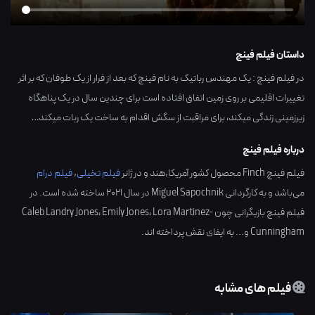
داستان فیلم فینچ
در فیلم فینچ : یک مهندس رباتیک به نام فینچ که بعد از فرار از یک طوفان که بر اثر
تغییرات اقلیمی بر روی زمین اتفاق افتاده است برای چندین سال در یک پناهگاه
زیرزمینی زندگی میکند، برای مراقبت از سگش اقدام به ساخت یک ربات میکند…
درباره فیلم فینچ
فیلم فینچ Finch محصول کشور
آمریکا,هند
و در ژانر
فیلم تخیلی
,
فیلم درام
می‌باشد و به کارگردانی
Miguel Sapochnik
در سال
2021
ساخته شده است. در
فیلم فینچ بازیگرانی چون
Lora Martinez-
،
Emily Jones
،
Caleb Landry Jones
Cunningham
و... به ایفای نقش پرداخته اند.
فیلم های مشابه