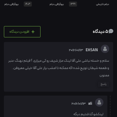
درام,تاریخی
1399
بیوگرافی,درام
1403
بیوگرافی,درام
+
5 دیدگاه
افزودن دیدگاه
EHSAN
2016/01/13
سلام و خسته نباشی علی آقا لینک مزار شریف رو کی میزاری ؟ فیلم نهنگ عنبر
و طعمه شیطان توزیع شده اگه ممکنه تا امشب بزار علی آقا خیلی معروفن .
ممنون
پاسخ
ali
2016/01/13
لینکشو گذاشتیم دیگه