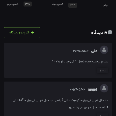
کمدی,درام
1397
کمدی,درام
درام
1393
+
18 دیدگاه
افزودن دیدگاه
علی
2017/05/02
سلام،لیست سیاه فصل ۴ کی میادش؟؟؟؟
پاسخ
majid
2017/05/02
جنجال دراپ تی وی با کیفیت عالی فیلمها جنجال در اپ تی وی با گذاشتن
فیلم جنجال درعروسی بزودی
پاسخ