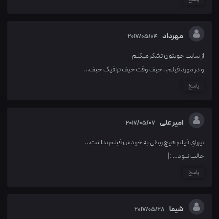
مهرداد
2017/05/04
از سایت خوبتون تشکر میکنم
و در مورد فیلم…حیف وقت حیف ترافیک حیف…
پاسخ
امیر علی
2017/05/07
تیزرایِ فیلم هیچ ربطی به خودش فیلم نداشت…
جالب نبود… :|
پاسخ
شیما
2017/05/28