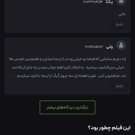
یکتا
2023/04/14
عالی
پاسخ
ولی
2017/05/02
اره داریم سایتایی که فیلما رو خیلی زودتر از اینجا میذارن و همچنین انونس ها
. خیلی سریالاشون بیشتره . به انتقاد کاربرا هم جواب میدن به جای اینکه تند
تند حذفشون کنن . تقریبا هفته ای سه چهار گیگ از اینجا دانلود میکردم . . .
پاسخ
بارگذاری دیدگاه‌های بیشتر
این فیلم چطور بود؟