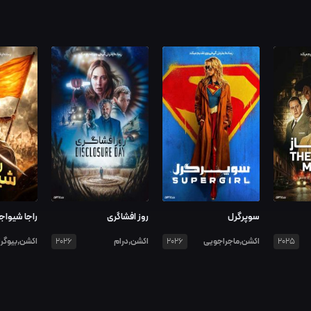
سوپرگرل
روز افشاگری
راجا شیواج
اکشن,ماجراجویی
اکشن,درام
اکشن,بیوگر
2026
2026
2025