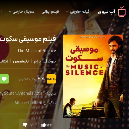
فیلم خارجی
فیلم ایرانی
سریال خارجی
ا
فیلم موسیقی سکوت
The Music of Silence
بیوگرافی، درام
|
نامشخص
|
ایتالیا
6.5
از 1956 رای
از 10
بازیگران :
Antonella Attili
،
ny Souter
کارگردان:
Michael Radford
127
924