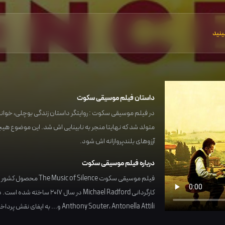
ینید
داستان فیلم موسیقی سکوت
در فیلم موسیقی سکوت : روایتگر داستان زندگی بوچلی، خوانند
متولد شد که نهایتا منجر به نابینایی اش شد. این موضوع هیچگ
آرزوهای بلندپروازانه اش شود.
درباره فیلم موسیقی سکوت
فیلم موسیقی سکوت The Music of Silence محصول کشور
ا
کارگردانی
Michael Radford
در سال
2017
ساخته شده است. در
Antonella Attili
،
Anthony Souter
و... به ایفای نقش پرداخت