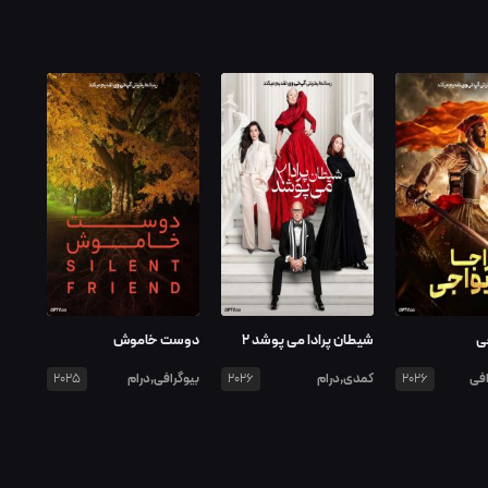
ی
شیطان پرادا می پوشد ۲
دوست خاموش
افی
کمدی,درام
بیوگرافی,درام
2025
2026
2026