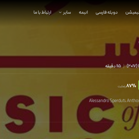
نیمیشن
دوبله فارسی
انیمه
سایر
ارتباط با ما
(
2017
)
|
115 دقیقه
87%
رضایت
Alessandro Sperduti
،
Antho