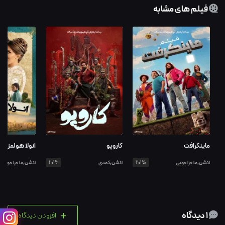
فیلم های مشابه
ماینکرافت
کاروپو
انولا هولمز ۳
اکشن,ماجراجویی
2025
اکشن,کمدی
2026
اکشن,ماجراجویی
+
1 دیدگاه
افزودن دیدگاه