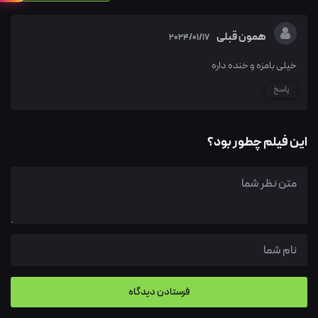
همون قبلی
2024/01/17
خیلی بامزه و خنده داره
پاسخ
این فیلم چطور بود؟