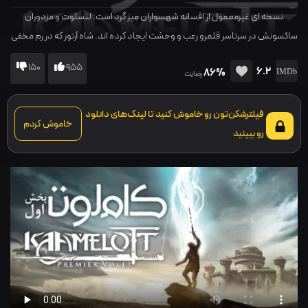
نسخه ای غیرمعمول از افسانه شهسواران میز گرد است. لنسلوت و مزدوران
ساکسونش در سرتاسر قلمرو رعب و وحشت ایجاد کرده اند. شاه آرتور که در رم مخفی
شده، برای مقابله با لشکر دوست سابقش و برگشتن به قدرت نقشه می کشد.
150
955
6.2
86%
رضایت
فیلترشکن‌تون رو خاموش کنید تا لینک‌های دانلود
خاموش کردم
رو ببینید