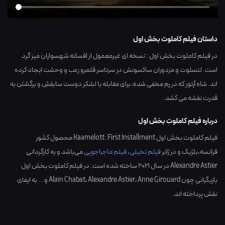
داستان فیلم کاملوت بخش اول
در فیلم کاملوت بخش اول : نسخه ای غیرمعمول از افسانه شهسواران میز گرد
است. لنسلوت و مزدوران ساکسونش در سرتاسر قلمرو رعب و وحشت ایجاد کرده
اند. شاه آرتور که در رم مخفی شده، برای مقابله با لشکر دوست سابقش و برگشتن به
قدرت نقشه می کشد.
درباره فیلم کاملوت بخش اول
فیلم کاملوت بخش اول Kaamelott: First Installment محصول کشور
فرانسه,بلژیک
و در ژانر
فیلم تخیلی
,
فیلم ماجراجویی
می‌باشد و به کارگردانی
Alexandre Astier
در سال
2021
ساخته شده است. در فیلم کاملوت بخش اول
بازیگرانی چون
Anne Girouard
،
Alexandre Astier
،
Alain Chabat
و... به ایفای
نقش پرداخته اند.