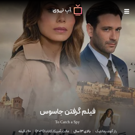
فیلم گرفتن جاسوس
To Catch a Spy
راز آلود، رمانتیک
|
بالای 13 سال
|
مالت,آمریکا,کانادا
(
2021
)
|
90 دقیقه