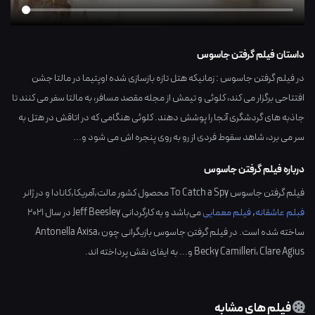
داستان فیلم گرفتن جاسوس
در فیلم گرفتن جاسوس : زمانیکه هتل تازه بازسازی شده اوپتیما در مالتا جشن
افتتاحی برگزار می کند، کلوئی و تیمش از مجله مقصد مسافر، به مالتا سفر می کنند تا
جاذبه های گردشگری آنجا را پوشش دهند. کلوئی هنگامی که در اتاقش در هتل به
سر می برد، شاهد سقوط فردی از رو به روی پنجره اش می شود و...
درباره فیلم گرفتن جاسوس
فیلم گرفتن جاسوس To Catch a Spy محصول کشور
مالت,آمریکا,کانادا
و در ژانر
فبلم عاشقانه
,
فیلم معمایی
می‌باشد و به کارگردانی
Jeff Beesley
در سال
2021
ساخته شده است. در فیلم گرفتن جاسوس بازیگرانی چون
،
Antonella Axisa
Clare Agius
،
Becky Camilleri
و... به ایفای نقش پرداخته اند.
فیلم های مشابه