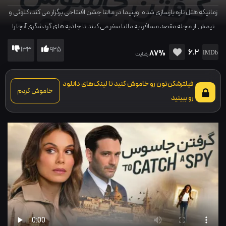
زمانیکه هتل تازه بازسازی شده اوپتیما در مالتا جشن افتتاحی برگزار می کند، کلوئی و
تیمش از مجله مقصد مسافر، به مالتا سفر می کنند تا جاذبه های گردشگری آنجا را
پوشش دهند. کلوئی هنگامی که در اتاقش در هتل به سر می برد، شاهد سقوط
133
925
6.2
87%
فردی از رو به روی پنجره اش می شود و...
رضایت
فیلترشکن‌تون رو خاموش کنید تا لینک‌های دانلود
خاموش کردم
رو ببینید