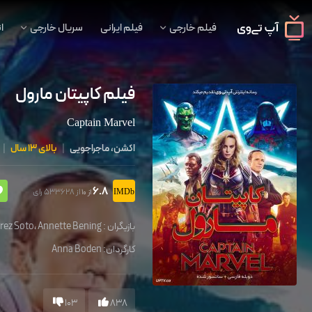
فیلم خارجی
فیلم ایرانی
سریال خارجی
ا
فیلم کاپیتان مارول
Captain Marvel
اکشن، ماجراجویی
|
بالای 13 سال
|
6.8
از 533628 رای
از 10
بازیگران :
Annette Bening
،
erez Soto
کارگردان:
Anna Boden
103
838