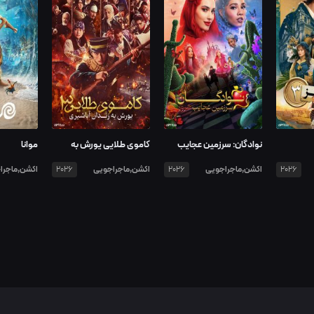
نوادگان: سرزمین عجایب
کاموی طلایی یورش به
موانا
شرور
زندان آباشیری
اکشن,ماجراجویی
اکشن,ماجراجویی
اکشن,ماجرا
2026
2026
2026