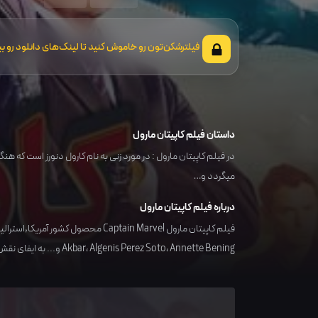
فیلترشکن‌تون رو خاموش کنید تا لینک‌های دانلود رو بب
داستان فیلم کاپیتان مارول
می‎گردد و…
درباره فیلم کاپیتان مارول
فیلم کاپیتان مارول Captain Marvel محصول کشور
آمریکا,استرالیا
Annette Bening
،
Algenis Perez Soto
،
Akbar
و... به ایفای نقش