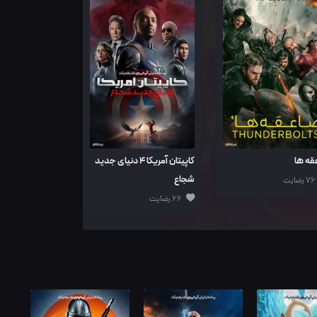
قه ها
کاپیتان آمریکا 4 دنیای جدید
شجاع
76 رضایت
66 رضایت