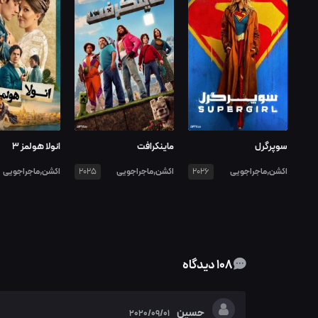
سوپرگرل
ماینکرافت
انولا هولمز ۳
اکشن,ماجراجویی
اکشن,ماجراجویی
اکشن,ماجراجویی
2025
2026
108 دیدگاه
حسین
2020/09/01