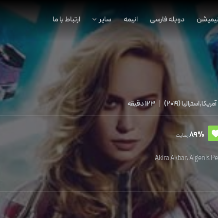
نیمیشن
دوبله فارسی
انیمه
سایر
ارتباط با ما
آمریکا,استرالیا
(
2019
)
|
123 دقیقه
89%
رضایت
Akira Akbar
،
Algenis P