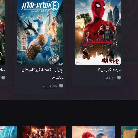
مرد عنکبوتی ۴
چهار شگفت انگیز گام های
صاع
نخست
61 رضایت
77 رضایت