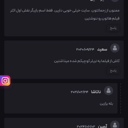
ممنون از زحماتتون. سایت خیلی خوبی دارین. فقط اسم بازیگر نقش اول اکثر
فیلم هاتون رو ننوشتین
پاسخ
سعید
2020/09/24
کاش از فیلما یه تریلر کوچیکم شده میذاشتین
پاسخ
ناتاشا
2021/02/24
بله بزارین
آرمین
2024/06/02