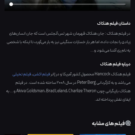
داستان فیلم هنکاک
در فیلم هنکاک : جان هنکاک قهرمان شهر لس آنجلس است که جان انسان‌های
زیادی را نجات داده، اما هر بار خسارات سنگینی نیز به بار می‌آورد، تا اینکه با شخصی
به نام ری آشنا می‌شود و...
درباره فیلم هنکاک
فیلم هنکاک Hancock محصول کشور
آمریکا
و در ژانر
فیلم اکشن
,
فیلم تخیلی
می‌باشد و به کارگردانی
Peter Berg
در سال
2008
ساخته شده است. در فیلم
هنکاک بازیگرانی چون
Charlize Theron
،
Brad Leland
،
Akiva Goldsman
و... به
ایفای نقش پرداخته اند.
فیلم های مشابه