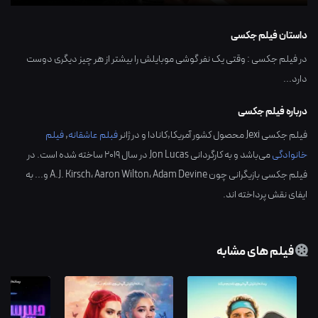
داستان فیلم جکسی
در فیلم جکسی : وقتی یک نفر گوشی موبایلش را بیشتر از هر چیز دیگری دوست
دارد...
درباره فیلم جکسی
فیلم جکسی Jexi محصول کشور
آمریکا,کانادا
و در ژانر
فبلم عاشقانه
,
فیلم
خانوادگی
می‌باشد و به کارگردانی
Jon Lucas
در سال
2019
ساخته شده است. در
فیلم جکسی بازیگرانی چون
Adam Devine
،
Aaron Wilton
،
A.J. Kirsch
و... به
ایفای نقش پرداخته اند.
فیلم های مشابه