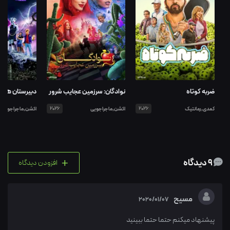
ضربه کوتاه
نوادگان: سرزمین عجایب شرور
دبیرستان هیول
کمدی,رمانتیک
2026
اکشن,ماجراجویی
2026
اکشن,ماجراجویی
+
9 دیدگاه
افزودن دیدگاه
مسیح
2020/01/07
پیشنهاد میکنم حتما حتما ببینید