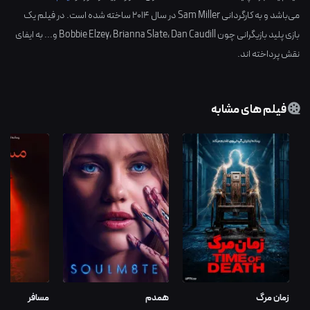
می‌باشد و به کارگردانی
Sam Miller
در سال
2014
ساخته شده است. در فیلم یک
بازی پلید بازیگرانی چون
Dan Caudill
،
Brianna Slate
،
Bobbie Elzey
و... به ایفای
نقش پرداخته اند.
فیلم های مشابه
زمان مرگ
همدم
مسافر