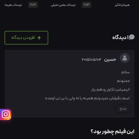
هیجان انگیز
2013
ترسناک,علمی تخیلی
2026
ترسناک,هیجان انگ
+
1 دیدگاه
افزودن دیدگاه
حسین
2015/05/04
سلام
ممنونم
انیمیشن تکاور رو هم بزار
اسم دقیقش نمیدونم همینه یا نه ولی با بن تن اومده
پاسخ
این فیلم چطور بود؟