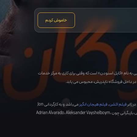
خاموش کردم
ی به نام «کایل اسنودن» است که وقتی برای کاری به مرکز خدمات
ا در داخل فروشگاه ناپدریش، محبوس می یابد.
در ژانر
فیلم اکشن
,
فیلم هیجان انگیز
می‌باشد و به کارگردانی
Jon
 بازیگرانی چون
،
Aleksander Vayshelboym
،
Adrian Alvarado