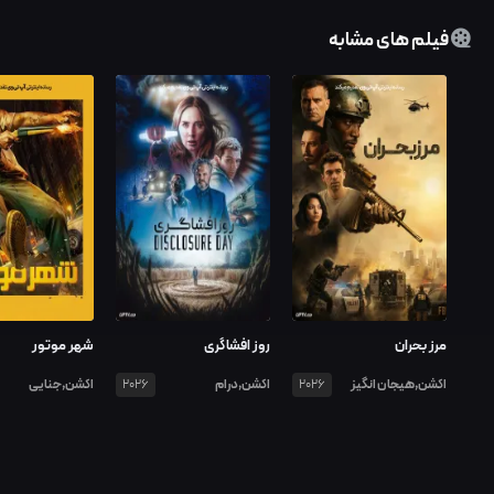
فیلم های مشابه
مرز بحران
روز افشاگری
شهر موتور
اکشن,هیجان انگیز
اکشن,درام
اکشن,جنایی
2026
2026