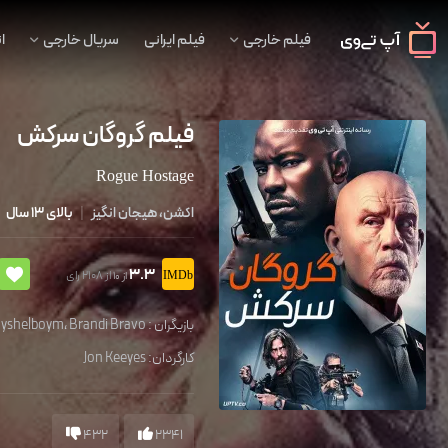
فیلم خارجی
فیلم ایرانی
سریال خارجی
ا
فیلم گروگان سرکش
Rogue Hostage
اکشن، هیجان انگیز
|
بالای 13 سال
3.3
از 2108 رای
از 10
بازیگران :
Brandi Bravo
،
ayshelboym
کارگردان:
Jon Keeyes
432
2341