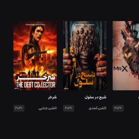
شبح در سلول
شرخر
اکشن,کمدی
اکشن,جنایی
2026
2026
2026