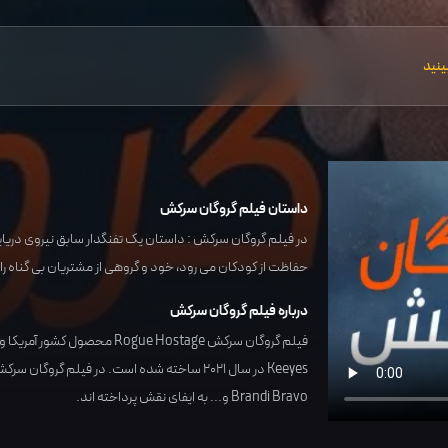
ینید
داستان فیلم گروگان سرکش
در فیلم گروگان سرکش : داستان یک تفنگدار سابق نیروی دریای
حفاظت از کودکان می رود، خود و گروهی از مشتریان بی گناه ر
درباره فیلم گروگان سرکش
فیلم گروگان سرکش Rogue Hostage محصول کشور
آمریکا
و 
Keeyes
در سال
2021
ساخته شده است. در فیلم گروگان سرکش
Brandi Bravo
و... به ایفای نقش پرداخته اند.