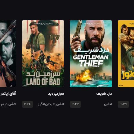
دزد شریف
سرزمین بد
آقای ایکس
اکشن
اکشن,هیجان انگیز
اکشن,درام
2024
2026
2025