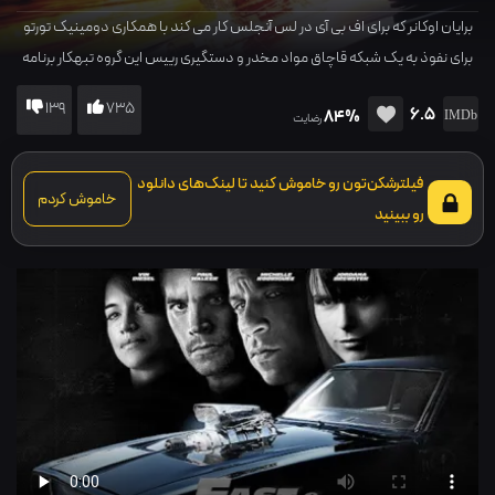
برایان اوکانر که برای اف بی آی در لس آنجلس کار می کند با همکاری دومینیک تورتو
برای نفوذ به یک شبکه قاچاق مواد مخدر و دستگیری رییس این گروه تبهکار برنامه
ریزی میک نند و...
139
735
6.5
84%
رضایت
فیلترشکن‌تون رو خاموش کنید تا لینک‌های دانلود
خاموش کردم
رو ببینید