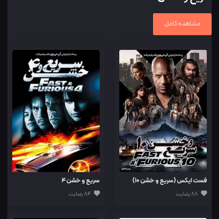
مشاهده کامل
فست ایکس (سریع و خشن 10)
سریع و خشن 4
88 رضایت
84 رضایت