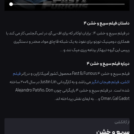
داستان فیلم سریع و خشن 4
در فیلم سریع و خشن 4 : برایان اوکانر که برای اف بی آی در لس آنجلس کار می کند با
همکاری دومینیک تورتو برای نفوذ به یک شبکه قاچاق مواد مخدر و دستگیری
رییس این گروه تبهکار برنامه ریزی میک نند و...
درباره فیلم سریع و خشن 4
فیلم سریع و خشن 4 Fast & Furious محصول کشور
آمریکا,ژاپن
و در ژانر
فیلم
اکشن
,
فیلم هیجان انگیز
می‌باشد و به کارگردانی
Justin Lin
در سال
2009
ساخته
شده است. در فیلم سریع و خشن 4 بازیگرانی چون
Don
،
Alejandro Patiño
Gal Gadot
،
Omar
و... به ایفای نقش پرداخته اند.
از کالکشن
سریع و خشن