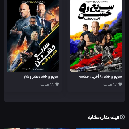
سریع و خشن 9 آخرین حماسه
سریع و خشن هابز و شاو
87 رضایت
88 رضایت
فیلم های مشابه