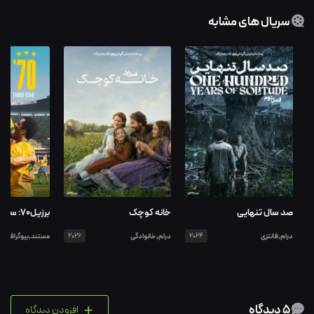
سریال های مشابه
صد سال تنهایی
خانه کوچک
برزیل70: ستاره سوم
درام,فانتزی
2024
درام,خانوادگی
2026
مستند,بیوگرافی
+
5 دیدگاه
افزودن دیدگاه