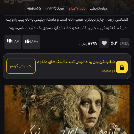
درام، تاریخی
|
بالای 17 سال
|
آمریکا
(
2023
)
|
55 دقیقه
اقتباسی از رمان چارلز دیکنز به همین نام است و داستان یتیمی به نام پیپ را روایت
می کند که کودکی سختی را گذرانده و حالا ناگهان از سوی یک خیّر ناشناس، ثروت
بزرگی به او می رسد. پیپ به لندن سفر می کند و قدم به طبقه اشراف می گذارد.
287
1840
5.4
86%
رضایت
فیلترشکن‌تون رو خاموش کنید تا لینک‌های دانلود
خاموش کردم
رو ببینید