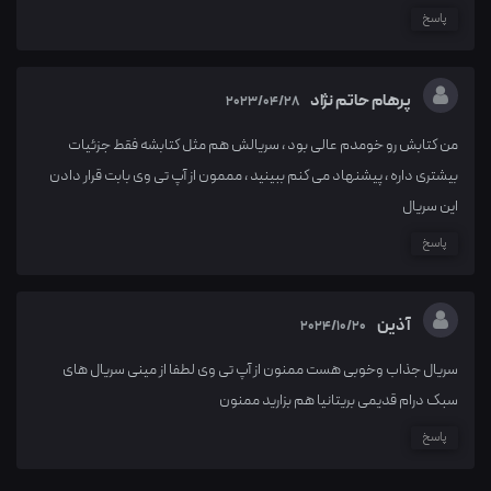
پاسخ
پرهام حاتم نژاد
2023/04/28
من کتابش رو خومدم عالی بود ، سریالش هم مثل کتابشه فقط جزئیات
بیشتری داره ، پیشنهاد می کنم ببینید ، مممون از آپ تی وی بابت قرار دادن
این سریال
پاسخ
آذین
2024/10/20
سریال جذاب وخوبی هست ممنون از آپ تی وی لطفا از مینی سریال های
سبک درام قدیمی بریتانیا هم بزارید ممنون
پاسخ