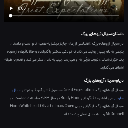
داستان سریال آرزوهای بزرگ
در سریال آرزوهای بزرگ : اقتباسی از رمان چارلز دیکنز به همین نام است و داستان
یتیمی به نام پیپ را روایت می کند که کودکی سختی را گذرانده و حالا ناگهان از سوی
یک خیّر ناشناس، ثروت بزرگی به او می رسد. پیپ به لندن سفر می کند و قدم به طبقه
اشراف می گذارد.
درباره سریال آرزوهای بزرگ
سریال آرزوهای بزرگ Great Expectations محصول کشور
آمریکا
و در ژانر
سریال
خارجی
می‌باشد و به کارگردانی
Brady Hood
در سال
2023
ساخته شده است. در
سریال آرزوهای بزرگ بازیگرانی چون
Owen
،
Olivia Colman
،
Fionn Whitehead
McDonnell
و... به ایفای نقش پرداخته اند.