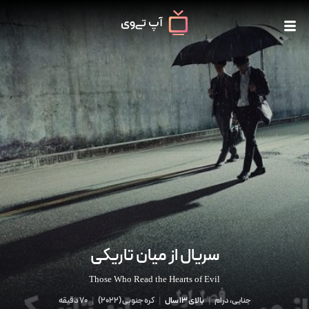
سریال از میان تاریکی
Those Who Read the Hearts of Evil
جنایی، درام
|
بالای 13 سال
|
کره جنوبی
(
2022
)
|
70 دقیقه