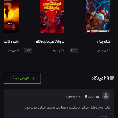
شکارچیان
فروشگاهی برای قاتلان
راننده تاکسی
اکشن,جنایی
2023
اکشن,درام
2024
اکشن,جنایی
+
29 دیدگاه
افزودن دیدگاه
Respina
2022/08/29
عالی یه پروفایل جنایی باکیفیت واقعا بعد مدتها خیلی خوب بود
پاسخ