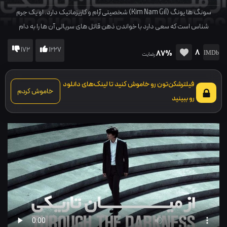
سونگ ها یونگ (Kim Nam Gil) شخصیتی آرام و کاریزماتیک دارد. او یک جرم
شناس است که سعی دارد با خواندن ذهن قاتل های سریالی آن ها را به دام
بیاندازد…
172
1227
8
87%
رضایت
فیلترشکن‌تون رو خاموش کنید تا لینک‌های دانلود
خاموش کردم
رو ببینید