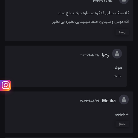
2023/07/15
کلا سبک جنایی که کره میسازه حرف ندارع تمام
اگه موش و ندیدین حتما ببینید بی نظیره بی نظیر
پاسخ
زهرا
2026/01/28
موش
عالیه
Melika
2023/08/21
عالییییی
پاسخ