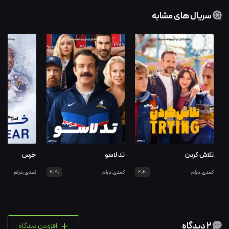
سریال های مشابه
تلاش کردن
تد لاسو
خرس
کمدی,درام
2020
کمدی,درام
2020
کمدی,درام
+
2 دیدگاه
افزودن دیدگاه