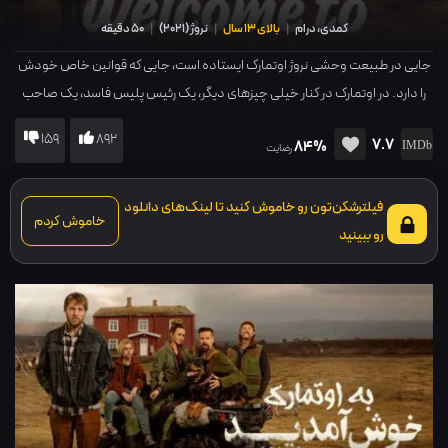
کمدی، درام
|
بالای 13 سال
|
نروژ
(
2021
)
|
50 دقیقه
جایی در طبیعت وحشی نروژ اوتمارک ایستاده است، جایی که قوانین خاص خودش
را دارد. در اوتمارک در کنار خیلی چیزهای دیگر، یک رئیس پلیس فاسد، یک صاحب
مغازه بدذات، یک چوپان خوشگذران و یک کشیش خدانشناس زندگی می کنند.
159
892
7.7
84%
رضایت
فیلترشکن‌تون رو خاموش کنید تا لینک‌های دانلود
خاموش کردم
رو ببینید