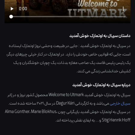
داستان سریال به اوتمارک خوش آمدید
در سریال به اوتمارک خوش آمدید : جایی در طبیعت وحشی نروژ اوتمارک ایستاده
است، جایی که قوانین خاص خودش را دارد. در اوتمارک در کنار خیلی چیزهای دیگر،
یک رئیس پلیس فاسد، یک صاحب مغازه بدذات، یک چوپان خوشگذران و یک
کشیش خدانشناس زندگی می کنند.
درباره سریال به اوتمارک خوش آمدید
سریال به اوتمارک خوش آمدید Welcome to Utmark محصول کشور
نروژ
و در ژانر
سریال خارجی
می‌باشد و به کارگردانی
Dagur Kári
در سال
2021
ساخته شده است.
در سریال به اوتمارک خوش آمدید بازیگرانی چون
،
Marie Blokhus
،
Alma Günther
Stig Henrik Hoff
و... به ایفای نقش پرداخته اند.