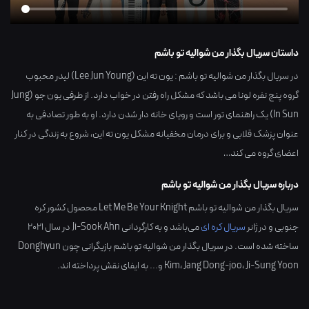
داستان سریال بگذار من شوالیه تو باشم
در سریال بگذار من شوالیه تو باشم : یون ته این (Lee Jun Young) لیدر محبوب
گروه پنج نفره لونا می باشد که مشکل راه رفتن در خواب دارد. از طرفی یون جو (Jung
In Sun) یک راهنمای تور است و رویای خانه دار شدن دارد. او به طور تصادفی به
عنوان پزشک قلابی و برای درمان مخفیانه مشکل یون ته این، شروع به زندگی در کنار
اعضای گروه می کند…
درباره سریال بگذار من شوالیه تو باشم
سریال بگذار من شوالیه تو باشم Let Me Be Your Knight محصول کشور
کره
جنوبی
و در ژانر
سریال کره ای
می‌باشد و به کارگردانی
Ji-Sook Ahn
در سال
2021
ساخته شده است. در سریال بگذار من شوالیه تو باشم بازیگرانی چون
Donghyun
Ji-Sung Yoon
،
Jang Dong-joo
،
Kim
و... به ایفای نقش پرداخته اند.