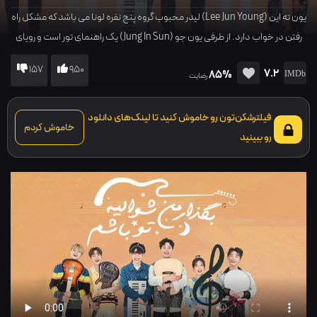
یون ته این (Lee Jun Young) لیدر محبوب گروه پنج نفره لونا می باشد که مشکل راه
رفتن در خواب دارد. از طرفی یون جو (Jung In Sun) یک راهنمای تور است و رویای
خانه دار شدن دارد. او به طور تصادفی به عنوان پزشک قلابی و برای درمان مخفیانه
157
950
7.2
85%
مشکل یون ته این، شروع به زندگی در کنار اعضای گروه می کند…
رضایت
فیلترشکن‌تون رو خاموش کنید تا لینک‌های دانلود
خاموش کردم
رو ببینید