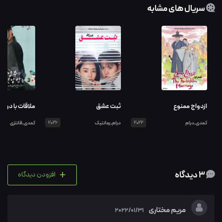
سریال های مشابه
ازدواج ممنوع
ثبت عشق
ملاقات با دوک
کمدی,درام
2022
درام,رمانتیک
2026
کمدی,فانتزی
+
3 دیدگاه
افزودن دیدگاه
مریم مختاری
2022/01/31