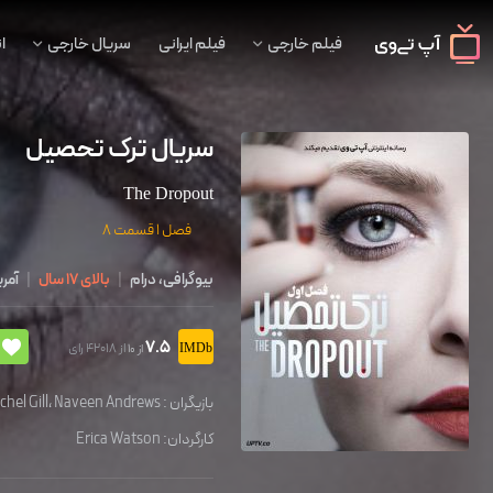
فیلم خارجی
فیلم ایرانی
سریال خارجی
ا
سریال ترک تحصیل
The Dropout
فصل 1 قسمت 8
بیوگرافی، درام
|
بالای 17 سال
|
آمری
7.5
از 42018 رای
از 10
بازیگران :
Naveen Andrews
،
chel Gill
کارگردان:
Erica Watson