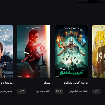
آواتار: آخرین باد افزار
شوگر
دوستان و ه
اکشن,ماجراجویی
اکشن,جنایی
جنایی,درام
2024
2024
2022