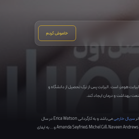
خاموش کردم
زابت هومز، است. الیزابت پس از ترک تحصیل از دانشگاه و
نعت بهداشت و درمان ایجاد کند.
نر
سریال خارجی
می‌باشد و به کارگردانی
Erica Watson
در سال
Naveen Andrews
،
Michel Gill
،
Amanda Seyfried
و... به ایفای