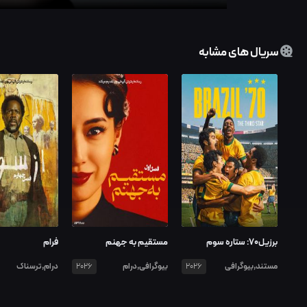
سریال های مشابه
برزیل70: ستاره سوم
مستقیم به جهنم
فرام
مستند,بیوگرافی
بیوگرافی,درام
درام,ترسناک
2026
2026