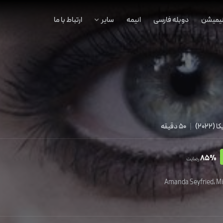
نیمیشن
دوبله فارسی
انیمه
سایر
ارتباط با ما
کا
(
2022
)
|
50 دقیقه
85%
رضایت
Amanda Seyfried
،
Mi