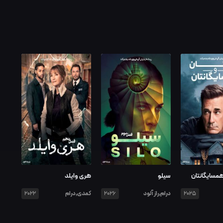
مسایگانتان
سیلو
هری وایلد
درام,راز آلود
کمدی,درام
2022
2026
2025