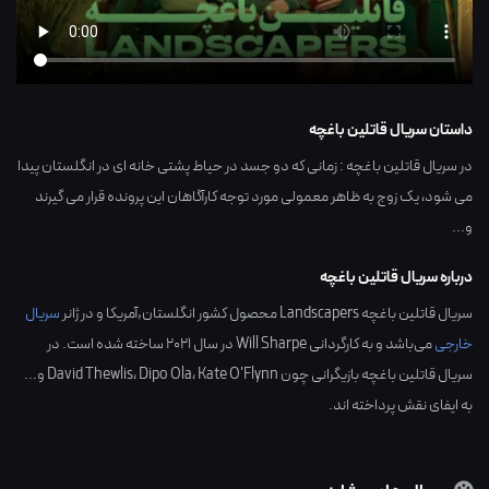
داستان سریال قاتلین باغچه
در سریال قاتلین باغچه : زمانی که دو جسد در حیاط پشتی خانه ای در انگلستان پیدا
می شود، یک زوج به ظاهر معمولی مورد توجه کارآگاهان این پرونده قرار می گیرند
و...
درباره سریال قاتلین باغچه
سریال قاتلین باغچه Landscapers محصول کشور
انگلستان,آمریکا
و در ژانر
سریال
خارجی
می‌باشد و به کارگردانی
Will Sharpe
در سال
2021
ساخته شده است. در
سریال قاتلین باغچه بازیگرانی چون
Kate O'Flynn
،
Dipo Ola
،
David Thewlis
و...
به ایفای نقش پرداخته اند.