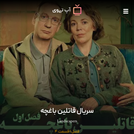
سریال قاتلین باغچه
Landscapers
فصل 1 قسمت 4