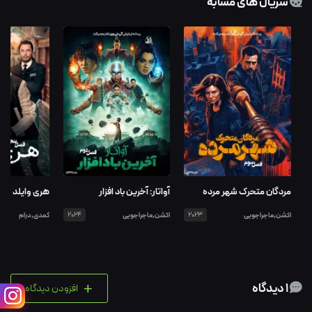
سریال های مشابه
مردگان متحرک شهر مرده
آواتار: آخرین باد افزار
هری وایلد
اکشن,ماجراجویی
2023
اکشن,ماجراجویی
2024
کمدی,درام
+
1 دیدگاه
افزودن دیدگاه