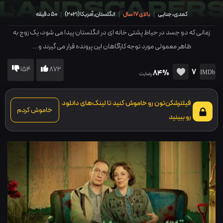
کمدی، جنایی
|
بالای 17 سال
|
انگلستان,آمریکا
(
2021
)
|
50 دقیقه
زمانی که دو جسد در حیاط پشتی خانه ای در انگلستان پیدا می شود، یک زوج به
ظاهر معمولی مورد توجه کارآگاهان این پرونده قرار می گیرند و...
154
872
7
84%
رضایت
فیلترشکن‌تون رو خاموش کنید تا لینک‌های دانلود
خاموش کردم
رو ببینید