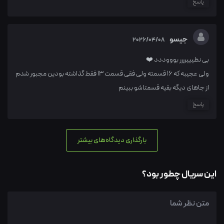
پاسخ
جیسو
2026/04/08
بی نظیییرررر بوووددد ❤️
ولی عجیبه که ۱۶ قسمته ولی فقی قسمت ۱۳ فقط گذاشته بودین مجبور شدم
از جاهای دیگه بقیه قسمتاشو ببینم
پاسخ
بارگذاری دیدگاه‌های بیشتر
این سریال چطور بود؟