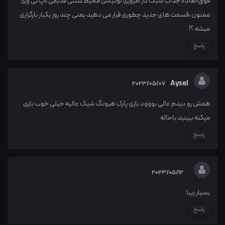
فوق‌العاده جذاب سبک کار امروزی لوکیشن محیط سنتی قدیمی ،آپ تی وی
ممنون ،قسمت های جدید چطوری قرار می دهید یعنی چند روز یکبار بارگزاری
میشه ؟!
پاسخ
Aysel
2023/05/07
همش رو دیدم عالی بووود بازی پارک هیونگ شیک عالیه خیلی خوب بازی
میکنه ببینید باحاله
پاسخ
2023/05/12
بسیار زیبا
پاسخ