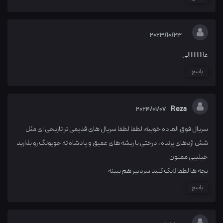
2023/10/23
عاااااااااالی
پاسخ
Reza
2024/01/07
سریال فوق العاده خوبیه، لطفا لطفا سریال های قدیمی تر تاریخی ای مثل
شش اژدهای پرنده ، درختی با ریشه های عمیق و پادشاه ته جویونگ رو بذارید
خیلییی ممنون
بچه ها لطفا لایک کنید سردبیر هم ببینه
پاسخ