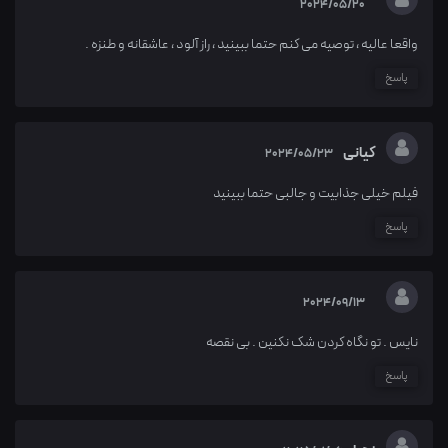
2024/05/20
واقعا عالیه ، توصیه می کنم حتما ببینید ، راز آلود ، عاشقانه و طنزه .
پاسخ
کیانی
2024/05/23
فیلم خیلی جذابیت و جالبی حتما ببینید
پاسخ
2024/09/13
نایس . تو نگاه کردن شک نکنین . بی نقصه
پاسخ