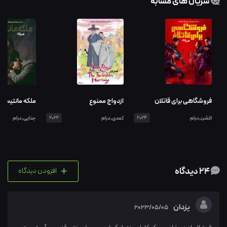
سریال های مشابه
فروشگاهی برای قاتلان
ازدواج ممنوع
ملکه مانتیس
اکشن,درام
2024
کمدی,درام
2022
جنایی,درام
+
24 دیدگاه
افزودن دیدگاه
یزدان
2023/05/05