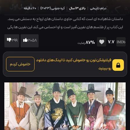
درام، تاریخی
|
بالای 13 سال
|
کره جنوبی
(
2023
)
|
60 دقیقه
داستان شاهزاده ای است که کتابی حاوی داستان های ارواح به دستش می رسد.
این کتاب پر از طلسم های نفرین آمیز است و او احساس می کند این نفرین ها یکی
یکی به واقعیت می پیوندند.
299
2058
7.7
87%
رضایت
فیلترشکن‌تون رو خاموش کنید تا لینک‌های دانلود
خاموش کردم
رو ببینید