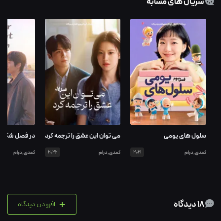
سریال های مشابه
سلول های یومی
می توان این عشق را ترجمه کرد
در فصل شکوفا
کمدی,درام
2021
کمدی,درام
2026
کمدی,درام
+
18 دیدگاه
افزودن دیدگاه