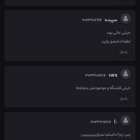
سپیده
2023/06/17
خیلی عالی بود
لطفا ادامشو بزارید
پاسخ
sara
2023/07/07
خیلی قشنگه و موضوعش متفاوته
پاسخ
:)
2023/07/07
پس چرا ادامشو نمیزاریییییییین