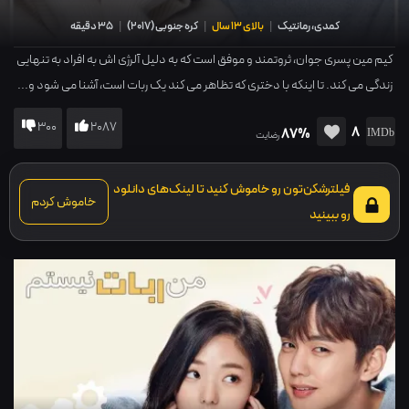
کمدی، رمانتیک
|
بالای 13 سال
|
کره جنوبی
(
2017
)
|
35 دقیقه
کیم مین پسری جوان، ثروتمند و موفق است که به دلیل آلرژی اش به افراد به تنهایی
زندگی می کند. تا اینکه با دختری که تظاهر می کند یک ربات است، آشنا می شود و...
300
2087
8
87%
رضایت
فیلترشکن‌تون رو خاموش کنید تا لینک‌های دانلود
خاموش کردم
رو ببینید