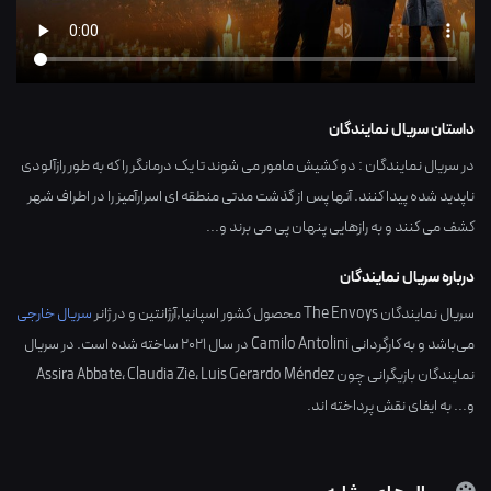
داستان سریال نمایندگان
در سریال نمایندگان : دو کشیش مامور می شوند تا یک درمانگر را که به طور رازآلودی
ناپدید شده پیدا کنند. آنها پس از گذشت مدتی منطقه ای اسرارآمیز را در اطراف شهر
کشف می کنند و به رازهایی پنهان پی می برند و...
درباره سریال نمایندگان
سریال نمایندگان The Envoys محصول کشور
اسپانیا,آرژانتین
و در ژانر
سریال خارجی
می‌باشد و به کارگردانی
Camilo Antolini
در سال
2021
ساخته شده است. در سریال
نمایندگان بازیگرانی چون
Luis Gerardo Méndez
،
Claudia Zie
،
Assira Abbate
و... به ایفای نقش پرداخته اند.