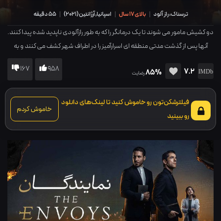
ترسناک، راز آلود
|
بالای 17 سال
|
اسپانیا,آرژانتین
(
2021
)
|
55 دقیقه
دو کشیش مامور می شوند تا یک درمانگر را که به طور رازآلودی ناپدید شده پیدا کنند.
آنها پس از گذشت مدتی منطقه ای اسرارآمیز را در اطراف شهر کشف می کنند و به
رازهایی پنهان پی می برند و...
167
958
7.2
85%
رضایت
فیلترشکن‌تون رو خاموش کنید تا لینک‌های دانلود
خاموش کردم
رو ببینید